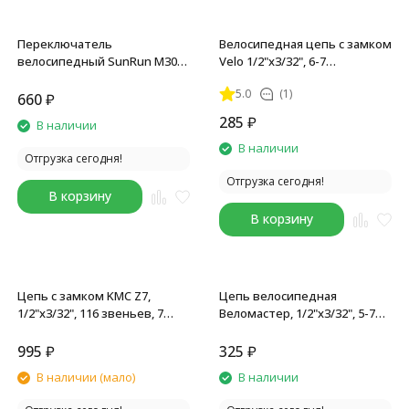
Переключатель
Велосипедная цепь с замком
велосипедный SunRun M300,
Velo 1/2"x3/32", 6-7
8 скоростей, правый, с
скоростей, 116L, инд уп.
5.0
(1)
тросом, черный
660
₽
285
₽
В наличии
В наличии
Отгрузка сегодня!
Отгрузка сегодня!
В корзину
В корзину
Цепь с замком KMC Z7,
Цепь велосипедная
1/2"x3/32", 116 звеньев, 7
Веломастер, 1/2"x3/32", 5-7
скоростей, с замком
скоростей, 116L, без замка
7R/CL573R
995
₽
325
₽
В наличии (мало)
В наличии