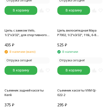
Отгрузка сегодня!
Отгрузка сегодня!
В корзину
В корзину
Цепь с замком Velo,
Цепь велосипедная Maya
1/2"x3/32", для спортивного
Р7002, 1/2"x3/32", 116L, 6-8
велосипеда, 6-7 ск., 116L
скоростей, с замком, торг.
уп.
435
₽
525
₽
В наличии (мало)
В наличии
Отгрузка сегодня!
Отгрузка сегодня!
В корзину
В корзину
Съемник задней кассеты
Съемник кассеты VXM GJ-
Kenli
022-2
375
₽
295
₽