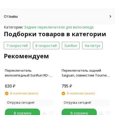
Отзывы
Категории:
Задние переключатели для велосипеда
Подборки товаров в категории
7 скоростей
8 скоростей
SunRun
На петух
Рекомендуем
Переключатель
Переключатель задний
велосипедный SunRun RD-
Saiguan, совместим Tоurney
HG-35A, задний, 6/7
RD-TY 300, 6/7 скоростей, на
скоростей, совместим TY300,
болт, 13/13 зуб., черный
630
₽
795
₽
крепление на болт, черный
В наличии (мало)
В наличии (мало)
Отгрузка сегодня!
Отгрузка сегодня!
В корзину
В корзину