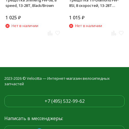
Трещотка Shimeng FW-08, 8
Трещотка Tri-Diamond FW-
speed, 13-28T, Black/Brown
8SI, 8 скоростей, 13-28T
зубцов, черный/коричн.
1 025
₽
1 015
₽
Нет в наличии
Нет в наличии
2023-2026 © Velocitta — Интернет-магазин велосипедных
запчастей
+7 (495) 532-99-62
Написать в мессенджеры: