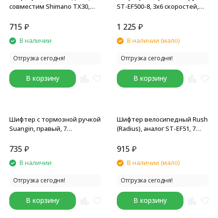
совместим Shimano TX30,
ST-EF500-8, 3x6 скоростей,
левая/правая, (7x3)
комплект, для Shimano,
скоростей, манетки,
черный
715
₽
1 225
₽
комплект
В наличии
В наличии (мало)
Отгрузка сегодня!
Отгрузка сегодня!
В корзину
В корзину
Шифтер с тормозной ручкой
Шифтер велосипедный Rush
Suangin, правый, 7
(Radius), аналог ST-EF51, 7
скоростей, совместим
скоростей, с тормозной
Shimano ST-EF500, черный
ручкой, правый
735
₽
915
₽
В наличии
В наличии (мало)
Отгрузка сегодня!
Отгрузка сегодня!
В корзину
В корзину