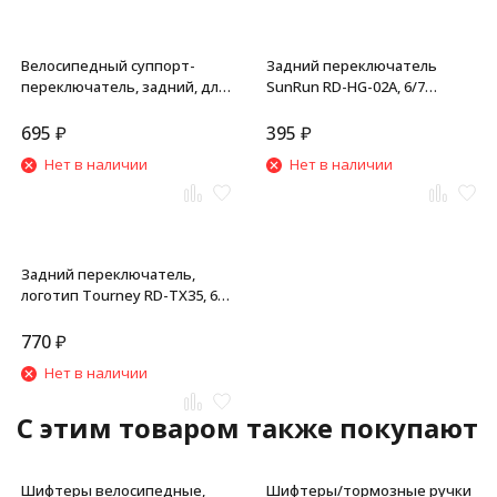
Велосипедный суппорт-
Задний переключатель
переключатель, задний, для
SunRun RD-HG-02A, 6/7
Shimano RD-TY300, 6/7
скоростей, 34T, установка на
скоростей, крепление на
болт, короткая лапка,
695
₽
395
₽
болт
черный
Нет в наличии
Нет в наличии
Задний переключатель,
логотип Tоurney RD-TX35, 6/7
скоростей, установка на
болт, черный
770
₽
Нет в наличии
C этим товаром также покупают
Шифтеры велосипедные,
Шифтеры/тормозные ручки