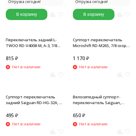
Отгрузка сегодня!
Отгрузка сегодня!
В корзину
В корзину
Переключатель задний L-
Суппорт-переключатель
TWOO RD-V4008-M, A-3, 7/8
Microshift RD-M26S, 7/8 скор.,
speed, GS, крепление на
11-34T, крепление на болт,
болт, б/уп.
черный
815
₽
1 170
₽
Нет в наличии
Нет в наличии
Суппорт-переключатель
Велосипедный суппорт-
задний Saiguan RD-HG-32A, 6-
переключатель Saiguan,
7 скоростей, крепление на
задний, 8 скоростей,
болт, совместим Shimano
совместим Altus RD-M310,
495
₽
650
₽
Tourney TZ, 34T, черный
под петух, резьба, б/уп.
Нет в наличии
Нет в наличии