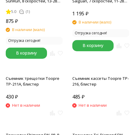
SunRun, 8 скоростей, 13-28T,
Saiguan, 7 скоростей, 11-28T,
черно-коричневая
1/2"x3/32", хромированная
5.0
(1)
1 195
₽
875
₽
В наличии (мало)
В наличии (мало)
Отгрузка сегодня!
Отгрузка сегодня!
В корзину
В корзину
Съемник трещотки Toopre
Съемник кассеты Toopre TP-
TP-211A, блистер
216, блистер
430
₽
485
₽
Нет в наличии
Нет в наличии