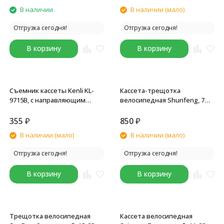
В наличии
В наличии (мало)
Отгрузка сегодня!
Отгрузка сегодня!
В корзину
В корзину
Съемник кассеты Kenli KL-
Кассета-трещотка
9715B, с направляющим
велосипедная Shunfeng, 7
штифтом
скоростей, 14-28T,
коричневая, без. упаковки
355
₽
850
₽
В наличии (мало)
В наличии (мало)
Отгрузка сегодня!
Отгрузка сегодня!
В корзину
В корзину
Трещотка велосипедная
Кассета велосипедная