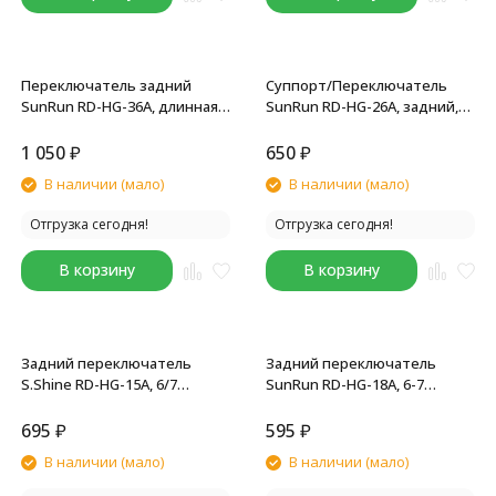
Переключатель задний
Суппорт/Переключатель
SunRun RD-HG-36A, длинная
SunRun RD-HG-26A, задний,
лапка, на болт, 7/8 скоростей,
7/8 скоростей, 43T, на болт,
для Altus RD-M370-L-SGS,
без. уп.
1 050
₽
650
₽
длинная лапка, резьба
В наличии (мало)
В наличии (мало)
Отгрузка сегодня!
Отгрузка сегодня!
В корзину
В корзину
Задний переключатель
Задний переключатель
S.Shine RD-HG-15A, 6/7
SunRun RD-HG-18A, 6-7
скоростей, большой ролик,
скоростей, 36T, крепление
36T, на болт, лапка средняя,
на болт, черный
695
₽
595
₽
черный
В наличии (мало)
В наличии (мало)