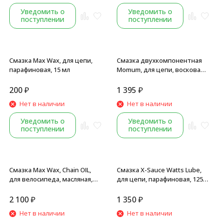
Уведомить о
Уведомить о
поступлении
поступлении
Смазка Max Wax, для цепи,
Смазка двухкомпонентная
парафиновая, 15 мл
Momum, для цепи, восковая,
керамическая, 120 мл
200
₽
1 395
₽
Нет в наличии
Нет в наличии
Уведомить о
Уведомить о
поступлении
поступлении
Смазка Max Wax, Chain OIL,
Смазка X-Sauce Watts Lube,
для велосипеда, масляная,
для цепи, парафиновая, 125
1000 мл (литр)
мл.
2 100
₽
1 350
₽
Нет в наличии
Нет в наличии