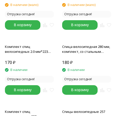
серебристый, 18 шт
В наличии (мало)
В наличии (мало)
Отгрузка сегодня!
Отгрузка сегодня!
В корзину
В корзину
Комплект спиц
Спица велосипедная 280 мм,
велосипедных 2.0 мм*223
комплект, со стальным
мм, стальные, с ниппелями,
ниппелем 1/2", серебристый,
серебристые, 18 шт
2 мм, 18 шт
170
₽
180
₽
В наличии
В наличии
Отгрузка сегодня!
Отгрузка сегодня!
В корзину
В корзину
Комплект спиц
Спицы велосипедные 257