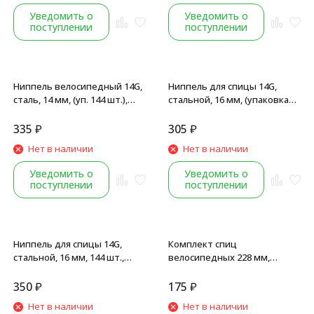
Уведомить о
Уведомить о
поступлении
поступлении
Ниппель велосипедный 14G,
Ниппель для спицы 14G,
сталь, 14 мм, (уп. 144 шт.),
стальной, 16 мм, (упаковка
черный
144 шт.), серебристый
335
₽
305
₽
Нет в наличии
Нет в наличии
Уведомить о
Уведомить о
поступлении
поступлении
Ниппель для спицы 14G,
Комплект спиц
стальной, 16 мм, 144 шт.,
велосипедных 228 мм,
черный
стальные, 2.0 мм, круглые, с
ниппелем, серебристые, 18
350
₽
175
₽
шт
Нет в наличии
Нет в наличии