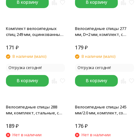
В корзину
В корзину
Комплект велосипедных
Велосипедные спицы 277
спиц 249 мм, оцинкованные,
мм, D=2 мм, комплект, с
с ниппелями, D=2 мм,
ниппелями, оцинкованные,
серебристый, 18 шт
silver, 18 шт
171
₽
179
₽
В наличии (мало)
В наличии (мало)
Отгрузка сегодня!
Отгрузка сегодня!
В корзину
В корзину
Велосипедные спицы 288
Велосипедные спицы 245
мм, комплект, стальные, с
мм/2.0 мм, комплект, со
ниппелями, серебристые, 18
стальным ниппелем,
шт
оцинкованные, silver,
189
₽
176
₽
упаковка 18 шт
Нет в наличии
Нет в наличии