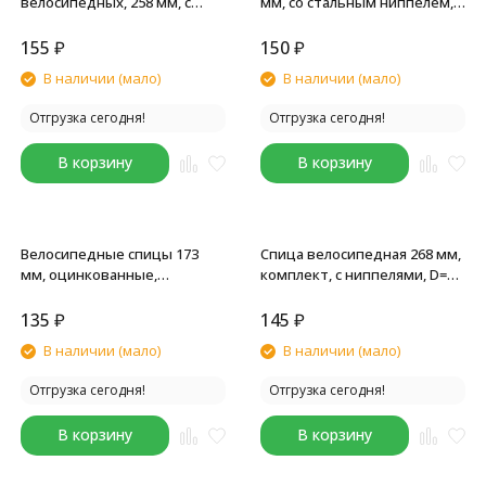
велосипедных, 258 мм, с
мм, со стальным ниппелем,
ниппелями, оцинкованные,
оцинкованные, ø2 мм, silver,
18 шт
18 шт
155
₽
150
₽
В наличии (мало)
В наличии (мало)
Отгрузка сегодня!
Отгрузка сегодня!
В корзину
В корзину
Велосипедные спицы 173
Спица велосипедная 268 мм,
мм, оцинкованные,
комплект, с ниппелями, D=2
комплект, 2.0 мм, с
мм, серебристый, 18 шт
ниппелями, 18 шт
135
₽
145
₽
В наличии (мало)
В наличии (мало)
Отгрузка сегодня!
Отгрузка сегодня!
В корзину
В корзину