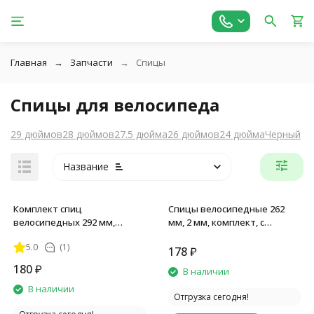
Главная
Запчасти
Спицы
Спицы для велосипеда
29 дюймов
28 дюймов
27.5 дюйма
26 дюймов
24 дюйма
Черный
Название
Комплект спиц
Спицы велосипедные 262
велосипедных 292 мм,
мм, 2 мм, комплект, с
оцинкованные, с ниппелем,
ниппелями, оцинкованные,
5.0
(1)
серебристые, 18 шт
18 шт
178
₽
180
₽
В наличии
В наличии
Отгрузка сегодня!