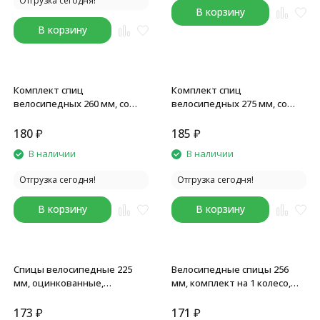
Отгрузка сегодня!
В корзину
В корзину
Комплект спиц
Комплект спиц
велосипедных 260 мм, со
велосипедных 275 мм, со
стальным ниппелем,
стальным ниппелем, ø 2 мм,
оцинкованные, ø2 мм, silver,
серебристый, 18 шт
180
₽
185
₽
упаковка 18 шт
В наличии
В наличии
Отгрузка сегодня!
Отгрузка сегодня!
В корзину
В корзину
Спицы велосипедные 225
Велосипедные спицы 256
мм, оцинкованные,
мм, комплект на 1 колесо,
комплект, 2.0 мм, с
стальная хромированная, с
ниппелями 1/2",
ниппелем 1/2", 18 шт
173
₽
171
₽