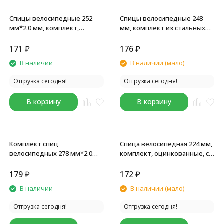
Спицы велосипедные 252
Спицы велосипедные 248
мм*2.0 мм, комплект,
мм, комплект из стальных
круглые, с ниппелем,
хромированных, 2.0 мм, с
серебристые, 18 шт
ниппелями 1/2", 18 шт
171
₽
176
₽
В наличии
В наличии (мало)
Отгрузка сегодня!
Отгрузка сегодня!
В корзину
В корзину
Комплект спиц
Спица велосипедная 224 мм,
велосипедных 278 мм*2.0
комплект, оцинкованные, с
мм, оцинкованные,
ниппелями, D=2 мм, silver, 18
серебристые, 18 шт
шт
179
₽
172
₽
В наличии
В наличии (мало)
Отгрузка сегодня!
Отгрузка сегодня!