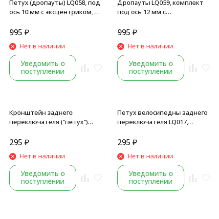
Петух (дропауты) LQ058, под
Дропауты LQ059, комплект
ось 10 мм с эксцентриком, с
под ось 12 мм с
держателем заднего
эксцентриком, с
переключателя, комплект: 4
держателем заднего
995
₽
995
₽
винта M4x9, black
переключателя, 4 винта
Нет в наличии
Нет в наличии
M4x9, черный
Уведомить о
Уведомить о
поступлении
поступлении
Кронштейн заднего
Петух велосипедны заднего
переключателя ("петух")
переключателя LQ017,
LQ011, AL, серебро
алюминий, серебристый
295
₽
295
₽
Нет в наличии
Нет в наличии
Уведомить о
Уведомить о
поступлении
поступлении