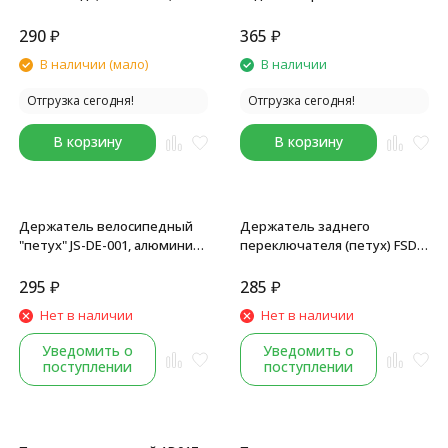
серебристый, тип 17
(петух) ZTTO, черный
290
₽
365
₽
В наличии (мало)
В наличии
Отгрузка сегодня!
Отгрузка сегодня!
В корзину
В корзину
Держатель велосипедный
Держатель заднего
"петух" JS-DE-001, алюминий,
переключателя (петух) FSD-
с болтом, тип 1
DE05, тип 6
295
₽
285
₽
Нет в наличии
Нет в наличии
Уведомить о
Уведомить о
поступлении
поступлении