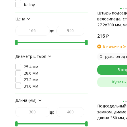
Kalloy
Штырь подсед
Цена
велосипеда, с
27.2x300 мм, ч
до
216
₽
В наличии (м
Диаметр штыря
Отгрузка сегодн
25.4 мм
В ко
28.6 мм
27.2 мм
Купить 
31.6 мм
Длина (мм)
Подседельный
замком, диамет
до
длина 350 мм,
черный