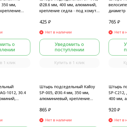
, 350 мм,
Ø28.6 мм, 400 мм, алюминий,
велосипе
крепление
крепление седла - под хомут,
диаметр 
 черный мат.
черный
алюминий
425
₽
765
₽
рамки, Bl
ии
Нет в наличии
Нет в 
мить о
Уведомить о
У
плении
поступлении
п
в 1 клик
Купить в 1 клик
К
ельный
Штырь подседельный Kalloy
Штырь п
AG-1012, 30.4
SP-005, Ø30.4 мм, 350 мм,
SP-C212, 
люминий,
алюминиевый, крепление
400 мм, 
рамки, черный
седла - рамки, черный мат.
на рамки
865
₽
920
₽
ии
Нет в наличии
Нет в 