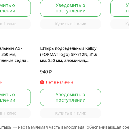
мить о
Уведомить о
У
плении
поступлении
п
в 1 клик
Купить в 1 клик
К
ельный AG-
Штырь подседельный Kalloy
, 350 мм,
(FORMAT logo) SP-712N, 31.6
пление седла -
мм, 350 мм, алюминий,
мат.
крепление на рамки, черный
940
₽
мат.
ии
Нет в наличии
мить о
Уведомить о
плении
поступлении
в 1 клик
Купить в 1 клик
штырь — неотъемлемая часть велосипеда, обеспечивающая соед