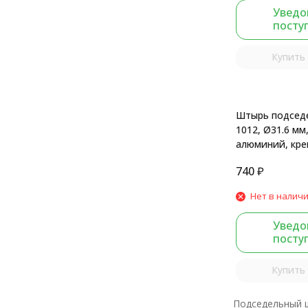
Уведо
посту
Купить 
Штырь подсед
1012, Ø31.6 мм
алюминий, кре
рамки, черный 
740
₽
Нет в налич
Уведо
посту
Купить 
Подседельный 