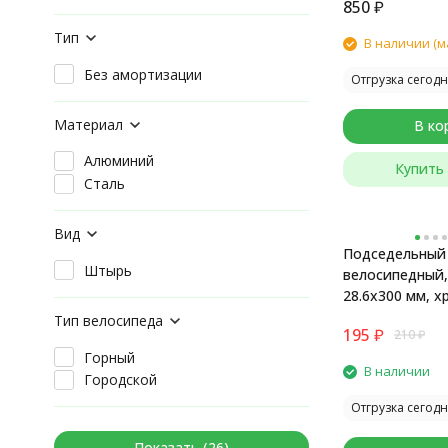
850
₽
Тип
В наличии (м
Без амортизации
Отгрузка сегодн
Материал
В ко
Алюминий
Купить 
Сталь
Вид
Подседельный
Штырь
велосипедный,
28.6x300 мм, х
Тип велосипеда
195
₽
210
₽
Горный
В наличии
Городской
Отгрузка сегодн
Показать