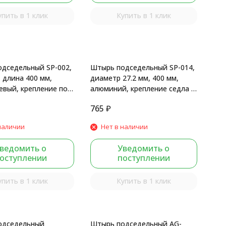
упить в 1 клик
Купить в 1 клик
дседельный SP-002,
Штырь подседельный SP-014,
, длина 400 мм,
диаметр 27.2 мм, 400 мм,
вый, крепление под
алюминий, крепление седла -
ack
рамки, черный
765
₽
наличии
Нет в наличии
ведомить о
Уведомить о
оступлении
поступлении
упить в 1 клик
Купить в 1 клик
одседельный
Штырь подседельный AG-