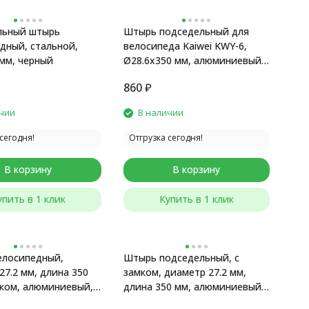
льный штырь
Штырь подседельный для
дный, стальной,
велосипеда Kaiwei KWY-6,
 мм, черный
Ø28.6x350 мм, алюминиевый,
с замком, черный матовый
860
₽
чии
В наличии
сегодня!
Отгрузка сегодня!
В корзину
В корзину
упить в 1 клик
Купить в 1 клик
елосипедный,
Штырь подседельный, с
27.2 мм, длина 350
замком, диаметр 27.2 мм,
мком, алюминиевый,
длина 350 мм, алюминиевый,
черный