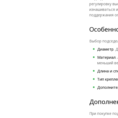
регулировку вы
изнашиваться и
поддержания оп
Особенн
Выбор подседел
Диаметр
. 
Материал
.
меньший ве
Длина и сп
Тип крепле
Дополните
Дополнен
При покупке по