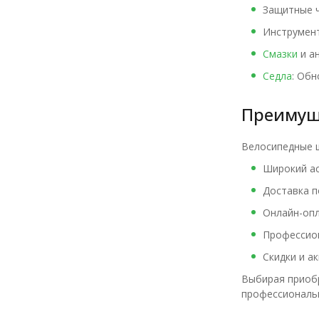
Защитные ч
Инструмент
Смазки
и ан
Седла
: Об
Преимуще
Велосипедные ш
Широкий ас
Доставка п
Онлайн-опл
Профессион
Скидки и а
Выбирая приобр
профессиональн