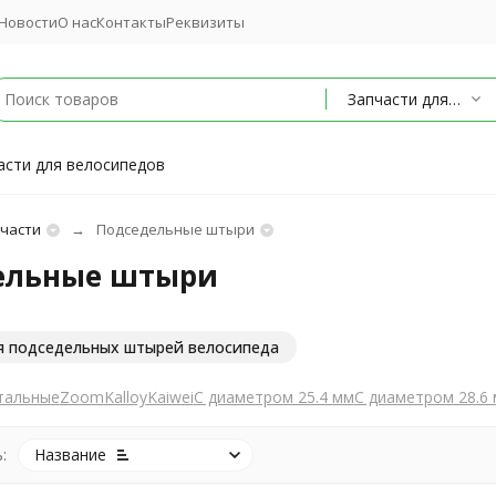
Новости
О нас
Контакты
Реквизиты
Запчасти для велосипедов
асти для велосипедов
части
Подседельные штыри
ельные штыри
я подседельных штырей велосипеда
тальные
Zoom
Kalloy
Kaiwei
С диаметром 25.4 мм
С диаметром 28.6
:
Название