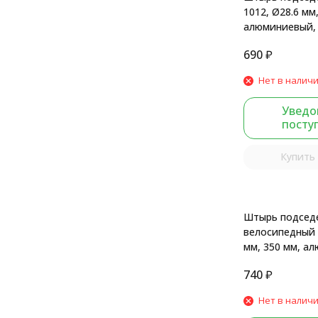
1012, Ø28.6 мм
алюминиевый, 
седла - рамки,
690
₽
Нет в налич
Уведо
посту
Купить 
Штырь подсед
велосипедный 
мм, 350 мм, а
крепление на 
740
₽
мат.
Нет в налич