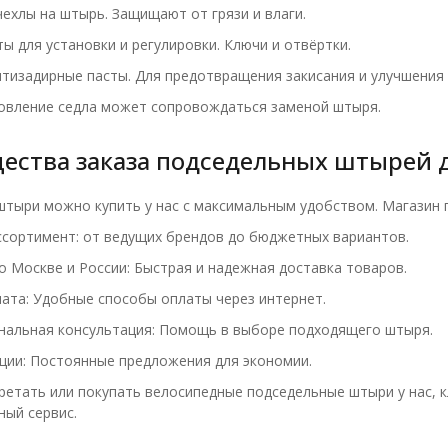
ехлы на штырь. Защищают от грязи и влаги.
ы для установки и регулировки. Ключи и отвёртки.
тизадирные пасты. Для предотвращения закисания и улучшения
новление седла может сопровождаться заменой штыря.
ства заказа подседельных штырей д
тыри можно купить у нас с максимальным удобством. Магазин 
сортимент: от ведущих брендов до бюджетных вариантов.
о Москве и России: Быстрая и надежная доставка товаров.
ата: Удобные способы оплаты через интернет.
альная консультация: Помощь в выборе подходящего штыря.
кции: Постоянные предложения для экономии.
етать или покупать велосипедные подседельные штыри у нас, 
ый сервис.