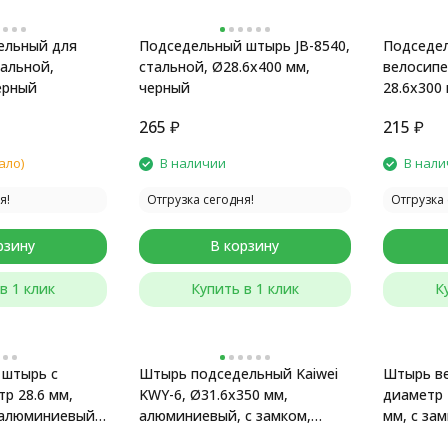
ельный для
Подседельный штырь JB-8540,
Подседе
тальной,
стальной, Ø28.6x400 мм,
велосипе
ерный
черный
28.6x300
265
₽
215
₽
ало)
В наличии
В нали
я!
Отгрузка сегодня!
Отгрузка 
рзину
В корзину
в 1 клик
Купить в 1 клик
К
 штырь с
Штырь подседельный Kaiwei
Штырь в
р 28.6 мм,
KWY-6, Ø31.6x350 мм,
диаметр 
 алюминиевый,
алюминиевый, с замком,
мм, с за
черный матовый
черный