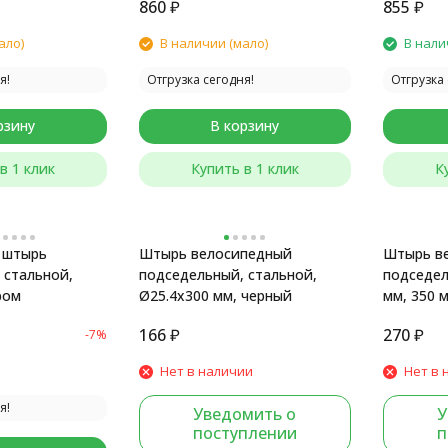
860
₽
855
₽
ало)
В наличии (мало)
В нали
я!
Отгрузка сегодня!
Отгрузка 
рзину
В корзину
в 1 клик
Купить в 1 клик
К
 штырь
Штырь велосипедный
Штырь в
 стальной,
подседельный, стальной,
подседел
ром
Ø25.4x300 мм, черный
мм, 350 
хомут, ст
166
₽
270
₽
-7%
Нет в наличии
Нет в 
я!
Уведомить о
У
поступлении
п