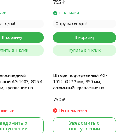
795
₽
чии
В наличии
сегодня!
Отгрузка сегодня!
В корзину
В корзину
упить в 1 клик
Купить в 1 клик
елосипедный
Штырь подседельный AG-
ьный AG-1003, Ø25.4
1012, Ø27.2 мм, 350 мм,
мм, крепление на
алюминий, крепление на
аль, Black
рамки, черный мат.
750
₽
наличии
Нет в наличии
ведомить о
Уведомить о
оступлении
поступлении