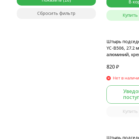
В ко
Сбросить фильтр
Купить 
Штырь подседе
YC-B506, 27.2 м
алюминий, кре
рамки, черный 
820
₽
Нет в налич
Уведо
посту
Купить 
Штырь подсед