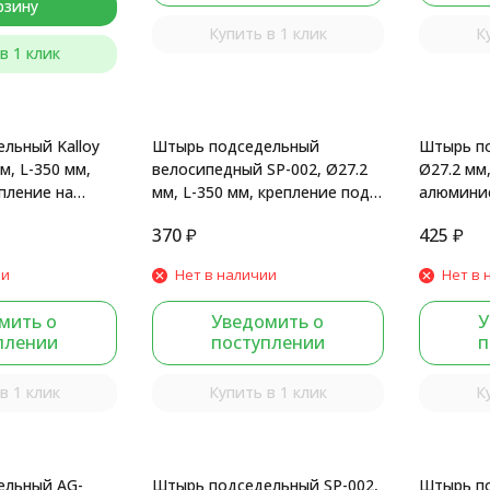
рзину
Купить в 1 клик
К
в 1 клик
льный Kalloy
Штырь подседельный
Штырь по
м, L-350 мм,
велосипедный SP-002, Ø27.2
Ø27.2 мм
пление на
мм, L-350 мм, крепление под
алюминие
мат.
хомут, стальной, Black
хомут, Bl
370
₽
425
₽
ии
Нет в наличии
Нет в 
мить о
Уведомить о
У
плении
поступлении
п
в 1 клик
Купить в 1 клик
К
ельный AG-
Штырь подседельный SP-002,
Штырь п