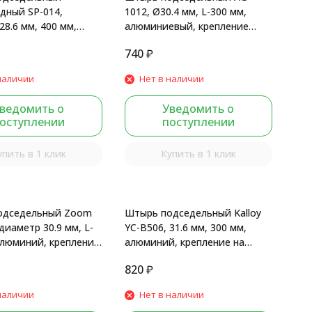
дный SP-014,
1012, Ø30.4 мм, L-300 мм,
28.6 мм, 400 мм,
алюминиевый, крепление
, крепление на
седла - рамки, черный мат.
740
₽
ack
наличии
Нет в наличии
ведомить о
Уведомить о
оступлении
поступлении
упить в 1 клик
Купить в 1 клик
одседельный Zoom
Штырь подседельный Kalloy
диаметр 30.9 мм, L-
YC-B506, 31.6 мм, 300 мм,
алюминий, крепление
алюминий, крепление на
, черный мат.
рамки, черный мат.
820
₽
наличии
Нет в наличии