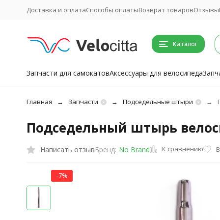
Доставка и оплата
Способы оплаты
Возврат товаров
Отзывы
Каталог
Запчасти для самокатов
Аксессуары для велосипеда
Запч
Главная
Запчасти
Подседельные штыри
Подседельный штырь велоси
К сравнению
Написать отзыв
В
Бренд:
No Brand
-7%