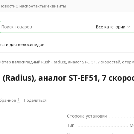
Новости
О нас
Контакты
Реквизиты
Все категории
асти для велосипедов
фтер велосипедный Rush (Radius), аналог ST-EF51, 7 скоростей, с то
adius), аналог ST-EF51, 7 скоро
збранное
Поделиться
Сторона установки
Тип
М