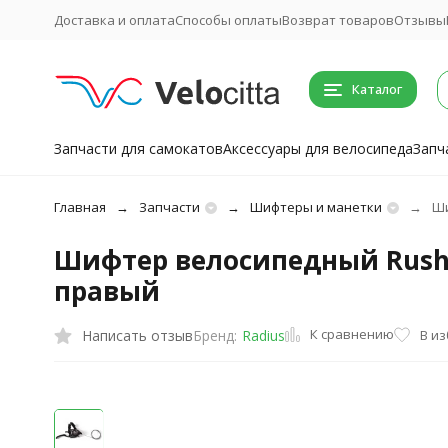
Доставка и оплата
Способы оплаты
Возврат товаров
Отзывы
Каталог
Запчасти для самокатов
Аксессуары для велосипеда
Запч
Главная
Запчасти
Шифтеры и манетки
Ши
Шифтер велосипедный Rush (R
правый
К сравнению
Написать отзыв
В и
Бренд:
Radius