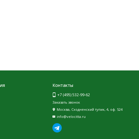
ия
Контакты
+7 (495) 532-99-62
Заказать звонок
Москва, Сходненский тупик, 4, оф. 524
info@velocitta.ru