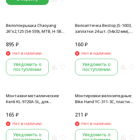
Велопокрышка Chaoyang
Велоаптечка Bestop JS-1003,
26"х2,125 (54-559), MTB, Н-584,
заплатки 24 шт. (54x32 мм),
пламя (слик)
клей, картонная коробка
895
₽
160
₽
Нет в наличии
Нет в наличии
Уведомить о
Уведомить о
поступлении
поступлении
Монтажки металлические
Монтировки велосипедные
Kenli KL-9720A-SL, для
Bike Hand YC-311-3С, пластик/
велосипедов, набор 3 шт,
нейлон, комплект 3 шт,
черный
желтый
165
₽
211
₽
Нет в наличии
Нет в наличии
Уведомить о
Уведомить о
поступлении
поступлении