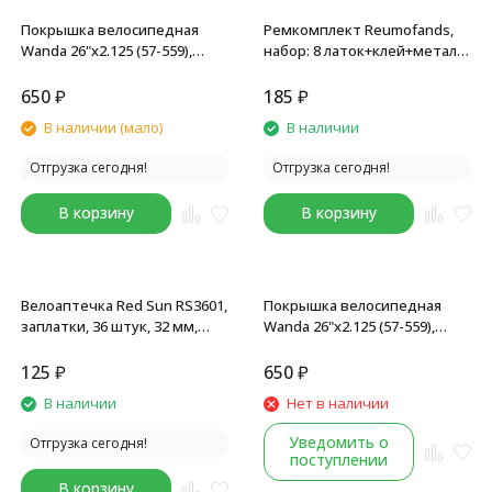
Покрышка велосипедная
Ремкомплект Reumofands,
Wanda 26"х2.125 (57-559),
набор: 8 латок+клей+метал.
P1033, MTB, черный
шкурка для зачистки
камеры+2 монтировки,
650
₽
185
₽
пластиковая коробочка
В наличии (мало)
В наличии
Отгрузка сегодня!
Отгрузка сегодня!
В корзину
В корзину
Велоаптечка Red Sun RS3601,
Покрышка велосипедная
заплатки, 36 штук, 32 мм,
Wanda 26"х2.125 (57-559),
клей
MTB, P1197, черный
125
₽
650
₽
В наличии
Нет в наличии
Уведомить о
Отгрузка сегодня!
поступлении
В корзину