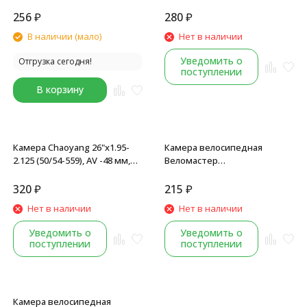
мм, инд.упак
автониппель, A/V-48 мм,
инд.упаковка
256
₽
280
₽
В наличии (мало)
Нет в наличии
Уведомить о
Отгрузка сегодня!
поступлении
В корзину
Камера Chaoyang 26"x1.95-
Камера велосипедная
2.125 (50/54-559), AV -48 мм,
Веломастер
черный
26"x1.95/2.10/2.125 (40/54-559)
под покрышку, AV 33 мм,
320
₽
215
₽
завод SEYOUN, инд.упак.
Нет в наличии
Нет в наличии
Уведомить о
Уведомить о
поступлении
поступлении
Камера велосипедная