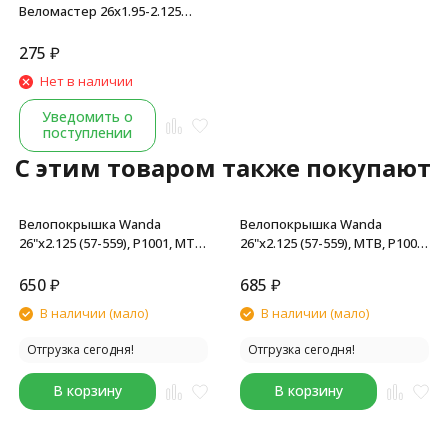
Веломастер 26x1.95-2.125
(40/54-559), A/V -48 мм, завод
SEYOUN, в торг. упаковке,
275
₽
черный
Нет в наличии
Уведомить о
поступлении
C этим товаром также покупают
Велопокрышка Wanda
Велопокрышка Wanda
26"х2.125 (57-559), P1001, MTB,
26"х2.125 (57-559), MTB, P1004,
черный
черный
650
₽
685
₽
В наличии (мало)
В наличии (мало)
Отгрузка сегодня!
Отгрузка сегодня!
В корзину
В корзину