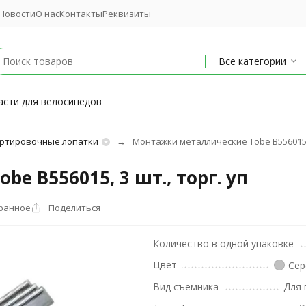
Новости
О нас
Контакты
Реквизиты
Все категории
асти для велосипедов
ртировочные лопатки
Монтажки металлические Tobe B556015, 3
 B556015, 3 шт., торг. уп
бранное
Поделиться
Количество в одной упаковке
Цвет
Сер
Вид съемника
Для 