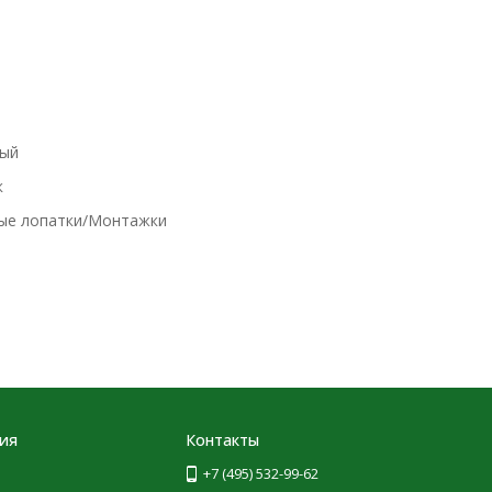
ый
к
ые лопатки/Монтажки
ия
Контакты
+7 (495) 532-99-62