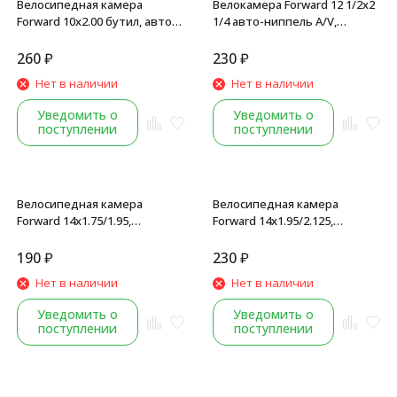
Велосипедная камера
Велокамера Forward 12 1/2x2
Forward 10x2.00 бутил, авто-
1/4 авто-ниппель A/V,
ниппель, A/V, (Wanda)
бутиловая, (Wanda),
картонная коробка
260
₽
230
₽
Нет в наличии
Нет в наличии
Уведомить о
Уведомить о
поступлении
поступлении
Велосипедная камера
Велосипедная камера
Forward 14x1.75/1.95,
Forward 14x1.95/2.125,
автониппель (AV), Paco
автониппель, A/V,
бутиловая, (Wanda)
190
₽
230
₽
Нет в наличии
Нет в наличии
Уведомить о
Уведомить о
поступлении
поступлении