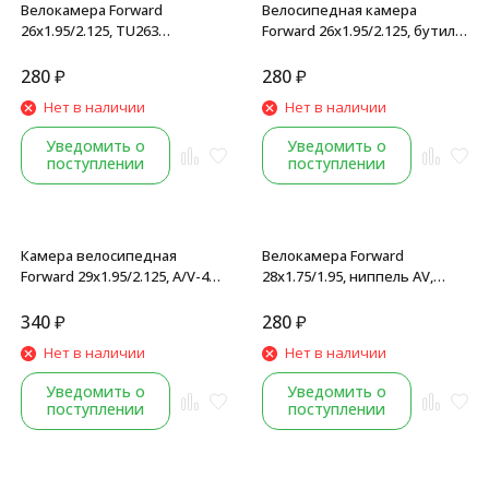
Велокамера Forward
Велосипедная камера
26x1.95/2.125, TU263
Forward 26x1.95/2.125, бутил
бутиловая, AV 48 мм, (Wanda),
TU265, Presta (FV) 48 мм,
черный
(Wanda), Black
280
₽
280
₽
Нет в наличии
Нет в наличии
Уведомить о
Уведомить о
поступлении
поступлении
Камера велосипедная
Велокамера Forward
Forward 29x1.95/2.125, A/V-48
28x1.75/1.95, ниппель AV,
мм, бутиловая, в торг.
(Wanda), бутил
упаковке
340
₽
280
₽
Нет в наличии
Нет в наличии
Уведомить о
Уведомить о
поступлении
поступлении