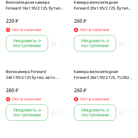
Велосипедная камера
Камера велосипедная
Forward 16x1.95/2.125, бутил,
Forward 20x1.95/2.125, бутил,
автониппель (AV), (Wanda),
ниппель (AV), (Wanda)
инд. упаковка
220
₽
260
₽
Нет в наличии
Нет в наличии
Уведомить о
Уведомить о
поступлении
поступлении
Велокамера Forward
Камера велосипедная
24x1.95/2.125 бутил, авто-
Forward 26x1.95/2.125, TU262
ниппель, AV, (Wanda)
бутил, ниппель AV, (Wanda)
260
₽
260
₽
Нет в наличии
Нет в наличии
Уведомить о
Уведомить о
поступлении
поступлении