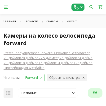
Главная
Запчасти
Камеры
Forward
Камеры на колесо велосипеда
forward
Presta
Chaoyang
Wanda
Forward
Duro
Rapida
Веломастер
29 дюймов
28 дюймов
27.5 диаметр
26 дюймов
24 дюйма
20 дюймов
18 дюймов
16 дюймов
14 дюймов
12" дюймов
Шоссейная
Для Фэтбайка
Что ищем:
Forward
Сбросить фильтры
Название