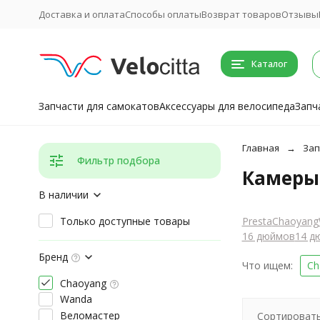
Доставка и оплата
Способы оплаты
Возврат товаров
Отзывы
Каталог
Запчасти для самокатов
Аксессуары для велосипеда
Запч
Главная
Зап
Фильтр подбора
Камеры 
В наличии
Только доступные товары
Presta
Chaoyang
16 дюймов
14 д
Бренд
Что ищем:
Ch
Chaoyang
Wanda
Веломастер
Сортировать