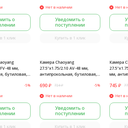
ии
Нет в наличии
Нет в 
мить о
Уведомить о
У
плении
поступлении
п
в 1 клик
Купить в 1 клик
К
aoyang
Камера Chaoyang
Камера C
 FV-48 мм,
27.5"x1.75/2.10 AV-48 мм,
27.5"x1.7
я, бутиловая,
антипрокольная, бутиловая,
мм, анти
130303F
бутилова
690
₽
745
₽
-5%
724
₽
-5%
77
ии
Нет в наличии
Нет в 
мить о
Уведомить о
У
плении
поступлении
п
в 1 клик
Купить в 1 клик
К