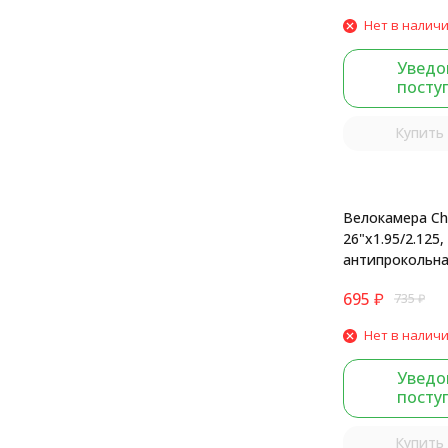
Нет в налич
Уведо
посту
Купить 
Велокамера Ch
26"x1.95/2.125,
антипрокольна
080208F
695
₽
735
₽
Нет в налич
Уведо
посту
Купить 