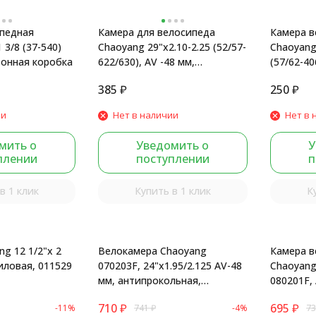
педная
Камера для велосипеда
Камера в
 3/8 (37-540)
Chaoyang 29"x2.10-2.25 (52/57-
Chaoyang 
тонная коробка
622/630), AV -48 мм,
(57/62-40
инд.упаковка
картонна
385
₽
250
₽
ии
Нет в наличии
Нет в 
мить о
Уведомить о
У
плении
поступлении
п
в 1 клик
Купить в 1 клик
К
g 12 1/2"х 2
Велокамера Chaoyang
Камера в
бутиловая, 011529
070203F, 24"x1.95/2.125 AV-48
Chaoyang 
мм, антипрокольная,
080201F, 
бутиловая, Box
антипрок
710
₽
695
₽
-11%
741
₽
-4%
73
Black