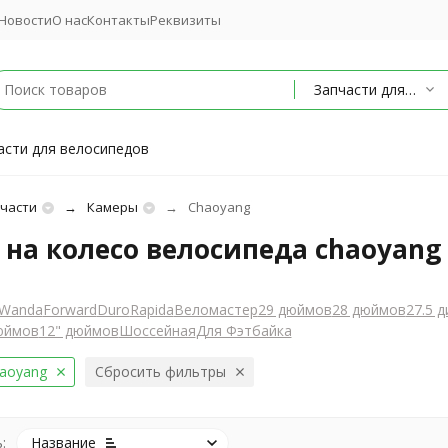
Новости
О нас
Контакты
Реквизиты
Запчасти для велосипедов
асти для велосипедов
части
Камеры
Chaoyang
на колесо велосипеда chaoyang
Wanda
Forward
Duro
Rapida
Веломастер
29 дюймов
28 дюймов
27.5 
юймов
12" дюймов
Шоссейная
Для Фэтбайка
aoyang
Сбросить фильтры
:
Название