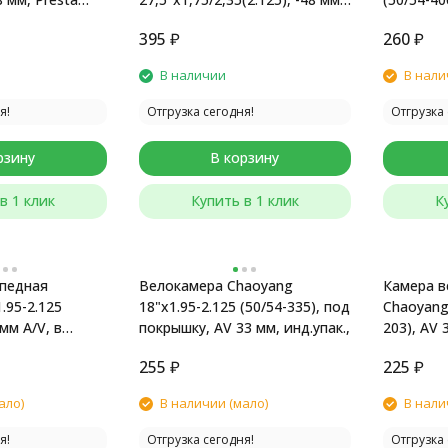
AV
-33 мм, и
395
₽
260
₽
В наличии
В нали
я!
Отгрузка сегодня!
Отгрузка 
рзину
В корзину
в 1 клик
Купить в 1 клик
К
педная
Велокамера Chaoyang
Камера в
.95-2.125
18"x1.95-2.125 (50/54-335), под
Chaoyang 
 мм A/V, в
покрышку, AV 33 мм, инд.упак.,
203), AV 
овке
255
₽
225
₽
ало)
В наличии (мало)
В нали
я!
Отгрузка сегодня!
Отгрузка 