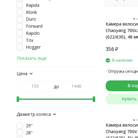
Rapida
Klonk
Duro
Камера велоси
Forward
Chaoyang 700x
Rapido
(622/630), 48 м
Trix
(спортивный), 
Hogger
356
₽
Показать ещё
В наличии
Отгрузка сегодн
Цена
В ко
до
Купить 
Диаметр колеса
Камера велоси
29"
Chaoyang 700x
28"
(622/630), FV 4