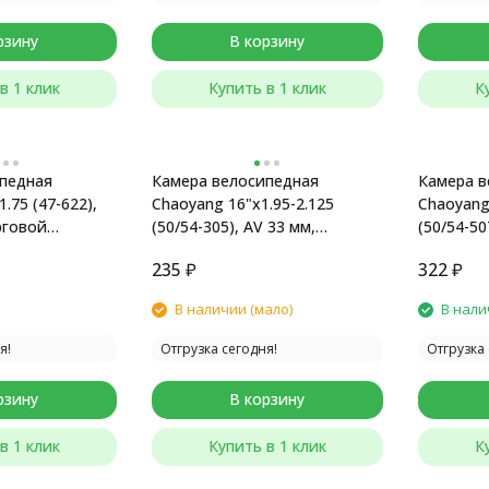
рзину
В корзину
в 1 клик
Купить в 1 клик
К
педная
Камера велосипедная
Камера в
.75 (47-622),
Chaoyang 16"x1.95-2.125
Chaoyang 
рговой
(50/54-305), AV 33 мм,
(50/54-50
инд.упак.
мм
235
₽
322
₽
В наличии (мало)
В нали
я!
Отгрузка сегодня!
Отгрузка 
рзину
В корзину
в 1 клик
Купить в 1 клик
К