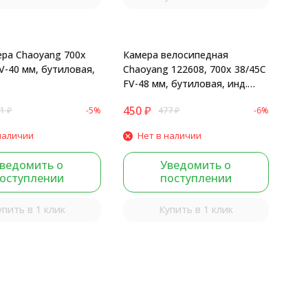
ра Chaoyang 700x
Камера велосипедная
V-40 мм, бутиловая,
Chaoyang 122608, 700x 38/45С
FV-48 мм, бутиловая, инд.
упак.
450
₽
1
₽
-5%
477
₽
-6%
наличии
Нет в наличии
ведомить о
Уведомить о
оступлении
поступлении
упить в 1 клик
Купить в 1 клик