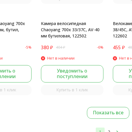
aoyang 700x
Камера велосипедная
Велокаме
мм, бутил,
Chaoyang 700x 33/37С, AV-40
38/45С, A
мм бутиловая, 122502
122602
380
₽
455
₽
-5%
404
₽
-6%
48
ии
Нет в наличии
Нет в 
мить о
Уведомить о
У
плении
поступлении
п
в 1 клик
Купить в 1 клик
К
Показать все
1
2