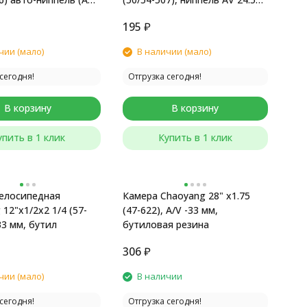
нд.упак.
мм, бутиловая
195
₽
чии (мало)
В наличии (мало)
сегодня!
Отгрузка сегодня!
В корзину
В корзину
упить в 1 клик
Купить в 1 клик
елосипедная
Камера Chaoyang 28" x1.75
12"x1/2x2 1/4 (57-
(47-622), A/V -33 мм,
33 мм, бутил
бутиловая резина
306
₽
чии (мало)
В наличии
сегодня!
Отгрузка сегодня!