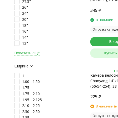
27.5"
(спортивный)
26"
345
₽
24"
20"
В наличии
18"
Отгрузка сегодн
16"
14"
В ко
12"
Показать ещё
Купить 
Ширина
Камера велоси
1
Chaoyang 14"x1
1.00 - 1.50
(50/54-254), 33
1.75
торговой упак
1.75 - 2.10
225
₽
1.95 - 2.125
2.10 - 2.25
В наличии (м
2.30 - 2.50
Отгрузка сегодн
2.35