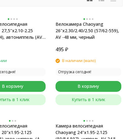
елосипедная
Велокамера Chaoyang
27,5"x2.10-2.25
26"x2.30/2.40/2.50 (57/62-559),
4), автониппель (AV)
AV -48 мм, черный
495
₽
чии
В наличии (мало)
сегодня!
Отгрузка сегодня!
В корзину
В корзину
упить в 1 клик
Купить в 1 клик
елосипедная
Камера велосипедная
20"x1.95-2.125
Chaoyang 24"x1.95-2.125
6) авто-ниппель (AV)
(50/54-507), ниппель AV 24.5