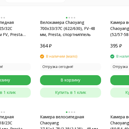
педная
Велокамера Chaoyang
Камера в
25/32C
700x33/37C (622/630), FV-48
Chaoyang 
м FV, Presta
мм, Presta, спортниппель
(52/57-58
инд.упак.
48 мм
364
₽
395
₽
В наличии (мало)
В нали
я!
Отгрузка сегодня!
Отгрузка 
рзину
В корзину
в 1 клик
Купить в 1 клик
К
педная
Камера велосипедная
Камера в
18/23C
Chaoyang
Chaoyang 
8 мм, Presta
27,5"x1,75/2,35(2.125), -48 мм
(50/54-40