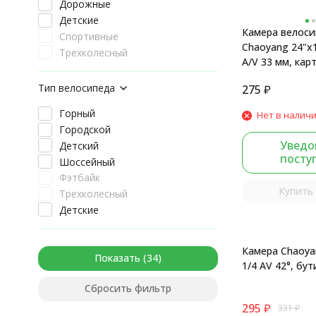
Дорожные
Детские
Камера велоси
Спортивные
Chaoyang 24"x1
Трехколесный
A/V 33 мм, кар
Тип велосипеда
275
₽
Горный
Нет в налич
Городской
Уведо
Детский
посту
Шоссейный
Фэтбайк
Купить 
Трехколесный
Детские
Камера Chaoyan
Показать
1/4 AV 42°, 
Сбросить фильтр
295
₽
331
₽