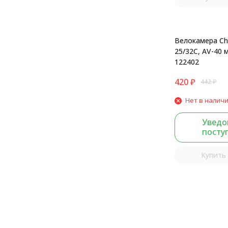
Велокамера Ch
25/32С, AV-40 
122402
420
₽
442
₽
Нет в налич
Уведо
посту
Купить 