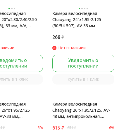
елосипедная
Камера велосипедная
20"x2.30/2.40/2.50
Chaoyang 24"x1.95-2.125
6), 33 мм, A/V,
(50/54-507), AV 33 мм
я коробка
268
₽
наличии
Нет в наличии
ведомить о
Уведомить о
оступлении
поступлении
упить в 1 клик
Купить в 1 клик
елосипедная
Камера велосипедная
26"x1.95/2.125
Chaoyang 26"x1.95/2.125, AV-
AV-33 мм,
48 мм, антипрокольная,
ольная, бутиловая,
бутиловая, 080203F
615
₽
4
₽
-5%
651
₽
-6%