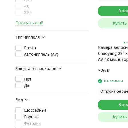
4.0
В ко
2.25
Показать ещё
Купить 
Тип ниппеля
Камера велоси
Presta
Chaoyang 28" x1
Автониппель (AV)
AV 48 мм, в то
упаковке
Защита от проколов
326
₽
Нет
В наличии
Да
Отгрузка сегодн
Вид
В ко
Шоссейные
Горные
Купить 
Фэтбайк