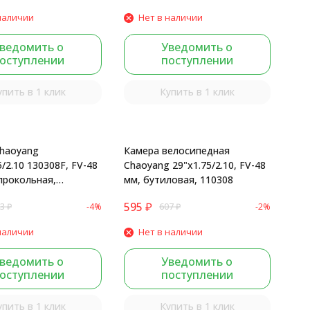
наличии
Нет в наличии
ведомить о
Уведомить о
оступлении
поступлении
упить в 1 клик
Купить в 1 клик
haoyang
Камера велосипедная
5/2.10 130308F, FV-48
Chaoyang 29"x1.75/2.10, FV-48
прокольная,
мм, бутиловая, 110308
я, Black
595
₽
3
₽
-4%
607
₽
-2%
наличии
Нет в наличии
ведомить о
Уведомить о
оступлении
поступлении
упить в 1 клик
Купить в 1 клик