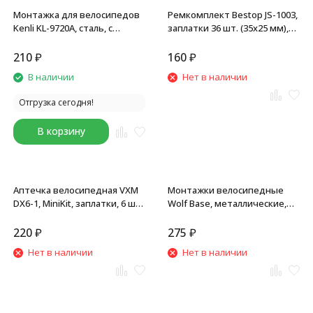
Монтажка для велосипедов
Ремкомплект Bestop JS-1003,
Kenli KL-9720A, сталь, с
заплатки 36 шт. (35x25 мм),
крючками (3 штуки),
клей, черный/оранжевый
серебристые
210
₽
160
₽
В наличии
Нет в наличии
Отгрузка сегодня!
В корзину
Аптечка велосипедная VXM
Монтажки велосипедные
DX6-1, MiniKit, заплатки, 6 шт.,
Wolf Base, металлические,
самоклейки, шкурка, Box
комплект 3 шт., инд. упак.
220
₽
275
₽
Нет в наличии
Нет в наличии