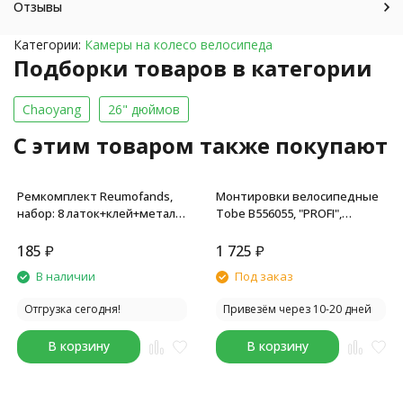
Отзывы
Категории:
Камеры на колесо велосипеда
Подборки товаров в категории
Chaoyang
26" дюймов
C этим товаром также покупают
Ремкомплект Reumofands,
Монтировки велосипедные
набор: 8 латок+клей+метал.
Tobe B556055, "PROFI",
шкурка для зачистки
углеродистая сталь,
камеры+2 монтировки,
комплект 2 шт., торг. уп.
185
₽
1 725
₽
пластиковая коробочка
В наличии
Под заказ
Отгрузка сегодня!
Привезём через 10-20 дней
В корзину
В корзину