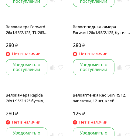
поступлении
поступлении
Велокамера Forward
Велосипедная камера
26x1.95/2.125, TU263
Forward 26x1.95/2.125, бутил
бутиловая, AV 48 мм, (Wanda),
TU265, Presta (FV) 48 мм,
черный
(Wanda), Black
280
₽
280
₽
Нет в наличии
Нет в наличии
Уведомить о
Уведомить о
поступлении
поступлении
Велокамера Rapida
Велоаптечка Red Sun RS12,
26x1.95/2.125 бутил,
заплатки, 12 шт, клей
автониппель, A/V-48 мм,
инд.упаковка
280
₽
125
₽
Нет в наличии
Нет в наличии
Уведомить о
Уведомить о