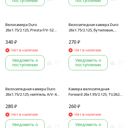
поступлении
поступлении
Велокамера Duro
Велосипедная камера Duro
26x1.75/2.125, Presta F/V-52
26x1.75/2.125, бутиловая,
мм, бутиловая
автониппель A/V, торг. уп.
340
₽
270
₽
Нет в наличии
Нет в наличии
Уведомить о
Уведомить о
поступлении
поступлении
Велосипедная камера Duro
Камера велосипедная
26x1.75/2.125, ниппель A/V-48
Forward 26x1.95/2.125, TU262
мм, бутиловая резина
бутил, ниппель AV, (Wanda)
280
₽
260
₽
Нет в наличии
Нет в наличии
Уведомить о
Уведомить о