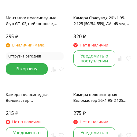
Монтажки велосипедные
Камера Chaoyang 26"x1.95-
Giyo GT-03, нейлоновые,
2.125 (50/54-559), AV -48 мм,
комплект 2 шт, черный
черный
295
₽
320
₽
В наличии (мало)
Нет в наличии
Уведомить о
Отгрузка сегодня!
поступлении
В корзину
Камера велосипедная
Камера велосипедная
Веломастер
Веломастер 26x1.95-2.125
26"x1.95/2.10/2.125 (40/54-559)
(40/54-559), A/V -48 мм, завод
под покрышку, AV 33 мм,
SEYOUN, в торг. упаковке,
215
₽
275
₽
завод SEYOUN, инд.упак.
черный
Нет в наличии
Нет в наличии
Уведомить о
Уведомить о