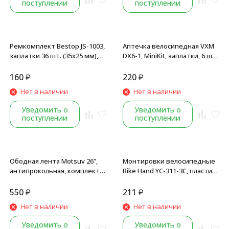
поступлении
поступлении
Ремкомплект Bestop JS-1003,
Аптечка велосипедная VXM
заплатки 36 шт. (35x25 мм),
DX6-1, MiniKit, заплатки, 6 шт.,
клей, черный/оранжевый
самоклейки, шкурка, Box
160
₽
220
₽
Нет в наличии
Нет в наличии
Уведомить о
Уведомить о
поступлении
поступлении
Ободная лента Motsuv 26",
Монтировки велосипедные
антипрокольная, комплект
Bike Hand YC-311-3С, пластик/
на 2 колеса, инд. упаковка
нейлон, комплект 3 шт,
желтый
550
₽
211
₽
Нет в наличии
Нет в наличии
Уведомить о
Уведомить о