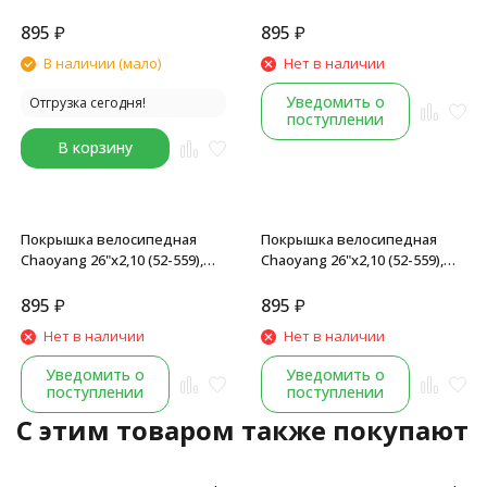
Н-5120, черный
черная
895
₽
895
₽
В наличии (мало)
Нет в наличии
Уведомить о
Отгрузка сегодня!
поступлении
В корзину
Покрышка велосипедная
Покрышка велосипедная
Chaoyang 26"х2,10 (52-559),
Chaoyang 26"х2,10 (52-559),
Н-5129, черная
Н-5152, черный
895
₽
895
₽
Нет в наличии
Нет в наличии
Уведомить о
Уведомить о
поступлении
поступлении
C этим товаром также покупают