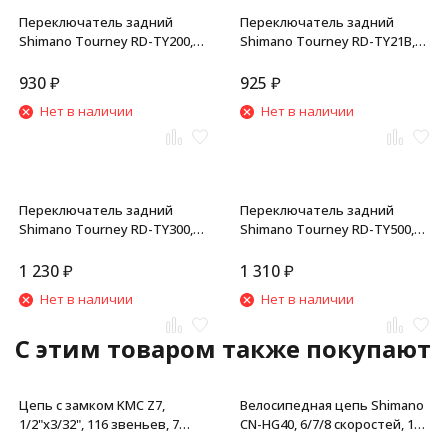
Переключатель задний
Переключатель задний
Shimano Tourney RD-TY200,
Shimano Tourney RD-TY21B,
6/7 скор., крепление на болт,
6/7 скор., GS, 34T, на болт,
без уп.
серебристый, б/уп.
930
₽
925
₽
Нет в наличии
Нет в наличии
Переключатель задний
Переключатель задний
Shimano Tourney RD-TY300,
Shimano Tourney RD-TY500,
6/7 скор., крепление на болт,
7/8 скор., крепление на болт,
без уп.
торг. уп.
1 230
₽
1 310
₽
Нет в наличии
Нет в наличии
C этим товаром также покупают
Цепь с замком KMC Z7,
Велосипедная цепь Shimano
1/2"x3/32", 116 звеньев, 7
CN-HG40, 6/7/8 скоростей, 116
скоростей, с замком
звеньев, замок UG51, Quick-