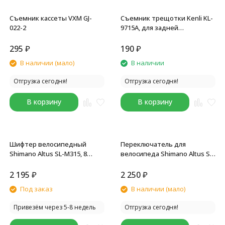
Съемник кассеты VXM GJ-
Съемник трещотки Kenli KL-
022-2
9715A, для задней
спортивной звездочки
295
₽
190
₽
В наличии (мало)
В наличии
Отгрузка сегодня!
Отгрузка сегодня!
В корзину
В корзину
Шифтер велосипедный
Переключатель для
Shimano Altus SL-M315, 8
велосипеда Shimano Altus SL-
скоростей, правый, трос 2050
M315, 7 скоростей, правый,
мм
трос 2050 мм
2 195
₽
2 250
₽
Под заказ
В наличии (мало)
Привезём через 5-8 недель
Отгрузка сегодня!