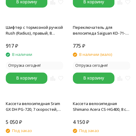
В корзину
В корзину
Шифтер с тормозной ручкой
Переключатель для
Rush (Radius), правый, 8
велосипеда Saiguan KD-71-
скоростей, совместим
8S, 8 скоростей, правая,
Shimano ST-EF51, тросик
шифтер, трос, черный
917
₽
775
₽
В наличии
В наличии (мало)
Отгрузка сегодня!
Отгрузка сегодня!
В корзину
В корзину
Кассета велосипедная Sram
Кассета велосипедная
GX DH PG-720, 7 скоростей,
Shimano Acera CS-HG400, 8 ск.,
11-25T, черная
11-40T, черно-серебристая
5 050
₽
4 150
₽
Под заказ
Под заказ