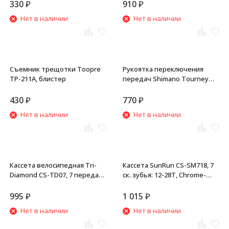
черный
330
₽
910
₽
Нет в наличии
Нет в наличии
Съемник трещотки Toopre
Рукоятка переключения
TP-211A, блистер
передач Shimano Tourney
SL-RV200, (Revoshift), правая,
7 SP, 22.2 мм, торг. уп.
430
₽
770
₽
Нет в наличии
Нет в наличии
Кассета велосипедная Tri-
Кассета SunRun CS-SM718, 7
Diamond CS-TD07, 7 передач,
ск. зубья: 12-28T, Chrome-
12-28T, Chrome-Plated,
Plated, серебро
серебро
995
₽
1 015
₽
Нет в наличии
Нет в наличии