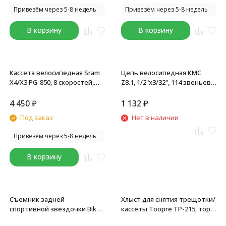
Привезём через 5-8 недель
Привезём через 5-8 недель
В корзину
В корзину
Кассета велосипедная Sram
Цепь велосипедная КМС
X4/X3 PG-850, 8 скоростей,
Z8.1, 1/2"x3/32", 114 звеньев,
звезды: 12-23T
8 скоростей, с замком
8R/CL571R
4 450
₽
1 132
₽
Под заказ
Нет в наличии
Привезём через 5-8 недель
В корзину
Съемник задней
Хлыст для снятия трещотки/
спортивной звездочки Bike
кассеты Toopre TP-215, торг.
Hand YC-121A, стальной,
уп.