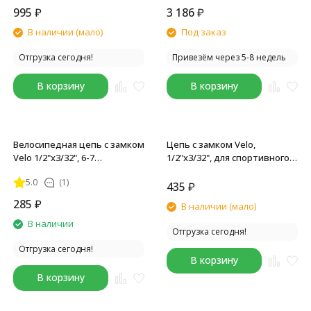
7R/CL573R
Link, Hyperglide
995
₽
3 186
₽
В наличии (мало)
Под заказ
Отгрузка сегодня!
Привезём через 5-8 недель
В корзину
В корзину
Велосипедная цепь с замком
Цепь с замком Velo,
Velo 1/2"x3/32", 6-7
1/2"x3/32", для спортивного
скоростей, 116L, инд уп.
велосипеда, 6-7 ск., 116L
5.0
(1)
435
₽
285
₽
В наличии (мало)
В наличии
Отгрузка сегодня!
Отгрузка сегодня!
В корзину
В корзину