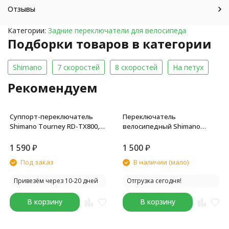
Отзывы
Категории:
Задние переключатели для велосипеда
Подборки товаров в категории
Shimano
7 скоростей
8 скоростей
На петух
Рекомендуем
Суппорт-переключатель
Переключатель
Shimano Tourney RD-TX800,
велосипедный Shimano
задний, 7/8 скоростей, на
Tourney FT35, задний,
болт, б/уп.
короткая лапка, 1x6/7
1 590
₽
1 500
₽
скоростей, крепление на
Под заказ
В наличии (мало)
петух
Привезём через 10-20 дней
Отгрузка сегодня!
В корзину
В корзину