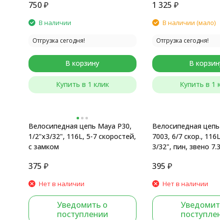
750
₽
1 325
₽
В наличии
В наличии (мало)
Отгрузка сегодня!
Отгрузка сегодня!
В корзину
В корзин
Купить в 1 клик
Купить в 1 
Велосипедная цепь Maya Р30,
Велосипедная цепь 
1/2"x3/32", 116L, 5-7 скоростей,
7003, 6/7 скор., 116L
с замком
3/32", пин, звено 7.
пластик. бокс-блис
375
₽
395
₽
Нет в наличии
Нет в наличии
Уведомить о
Уведомит
поступлении
поступле