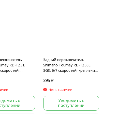
реключатель
Задний переключатель
urney RD-TZ31,
Shimano Tourney RD-TZ500,
 скоростей,
SGS, 6/7 скоростей, крепление
а болт, без уп.
на болт, б/уп.
895
₽
личии
Нет в наличии
едомить о
Уведомить о
ступлении
поступлении