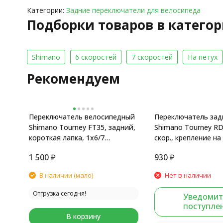
Категории:
Задние переключатели для велосипеда
Подборки товаров в катего
Shimano
6 скоростей
7 скоростей
На петух
Рекомендуем
Переключатель велосипедный
Переключатель зад
Shimano Tourney FT35, задний,
Shimano Tourney RD
короткая лапка, 1x6/7
скор., крепление на
скоростей, крепление на петух
уп.
1 500
₽
930
₽
В наличии (мало)
Нет в наличии
Отгрузка сегодня!
Уведомит
поступле
В корзину