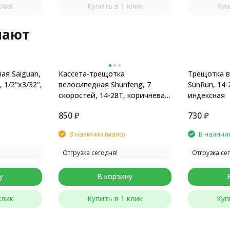
клик
Купить в 1 клик
Куп
пают
ая Saiguan,
Кассета-трещотка
Трещотка в
 1/2"x3/32",
велосипедная Shunfeng, 7
SunRun, 14-
скоростей, 14-28T, коричневая,
индексная
без. упаковки
850
₽
730
₽
В наличии (мало)
В наличи
Отгрузка сегодня!
Отгрузка се
у
В корзину
клик
Купить в 1 клик
Куп