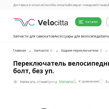
Доставка и оплата
Способы оплаты
Возврат товаров
Отзывы
Каталог
Запчасти для самокатов
Аксессуары для велосипеда
Запч
Главная
Запчасти
Задние переключатели
Переключатель велосипедный 
болт, без уп.
К сравнению
Написать отзыв
В
Бренд:
Shimano