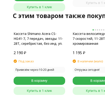
Купить в 1 
Купить в 1 клик
C этим товаром также поку
Кассета Shimano Acera CS-
Кассета велосипедн
HG41-7, 7 передач, звезды: 11-
7 скоростей, 11-28T,
28T, серебристая, без инд. уп.
хромированная
2 190
₽
1 195
₽
Под заказ
В наличии (мало)
Привезём через 10-20 дней
Отгрузка сегодня!
В корзину
В корзин
Купить в 1 клик
Купить в 1 