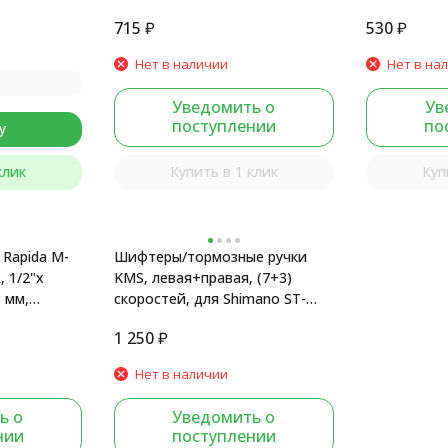
715
₽
530
₽
Нет в наличии
Нет в на
Уведомить о
Ув
поступлении
по
у
клик
Купить в 1 клик
Куп
Rapida M-
Шифтеры/тормозные ручки
, 1/2"x
KMS, левая+правая, (7+3)
3 мм,
скоростей, для Shimano ST-
тер
EF51, комплект
1 250
₽
Нет в наличии
ь о
Уведомить о
нии
поступлении