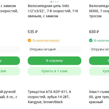
 с замком
Велосипедная цепь Velo
Велосипед
 скоростей,
1/2"x3/32", 7-8 скоростей, 116
M300, 7 ско
звеньев, с замком
тросом
535
₽
630
₽
В наличии (мало)
В наличи
Отгрузка сегодня!
Отгрузка се
у
В корзину
клик
Купить в 1 клик
Куп
й ручкой
Трещотка ATA KDF-611, 6
Хлыст-съемн
й, 6 ск., с
скоростей, зубья 14-28T,
00, для тр
Kangyue, brown/black
красный