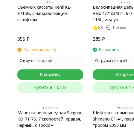
Съемник кассеты Kenli KL-
Велосипедная цепь
9715B, с направляющим
Velo 1/2"x3/32", 6-7
штифтом
116L, инд уп.
5.0
1 отзыв
355
₽
285
₽
В наличии (мало)
В наличии
Отгрузка сегодня!
Отгрузка сегодня!
В корзину
В корзин
Купить в 1 клик
Купить в 1 
Манетка велосипедная Saiguan
Шифтер с тормозно
KD-71-7S, 7 скоростей, правая,
Shimano EF-41, правы
черный, с тросом
тросом 2050 мм