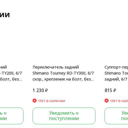
рии
ний
Переключатель задний
Суппорт-пе
-TY200, 6/7
Shimano Tourney RD-TY300, 6/7
Shimano To
 болт, без
скор., крепление на болт, без
задний, 6/7
уп.
крепление н
1 230
₽
815
₽
Нет в наличии
Нет в на
ь о
Уведомить о
Ув
нии
поступлении
по