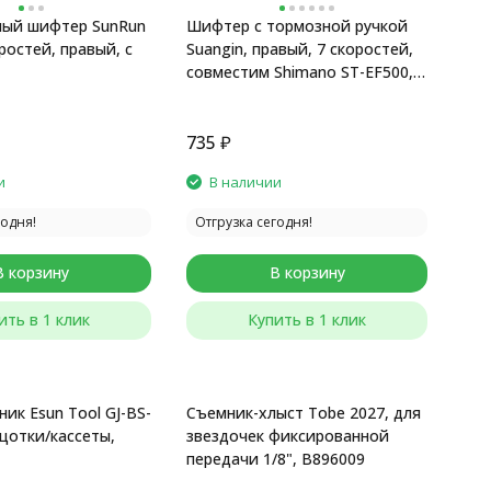
ный шифтер SunRun
Шифтер с тормозной ручкой
ростей, правый, с
Suangin, правый, 7 скоростей,
совместим Shimano ST-EF500,
черный
735
₽
и
В наличии
годня!
Отгрузка сегодня!
В корзину
В корзину
ить в 1 клик
Купить в 1 клик
ик Esun Tool GJ-BS-
Съемник-хлыст Tobe 2027, для
ещотки/кассеты,
звездочек фиксированной
передачи 1/8", B896009