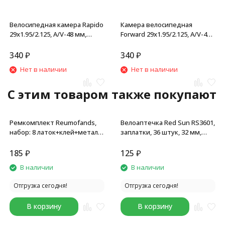
Велосипедная камера Rapido
Камера велосипедная
29x1.95/2.125, A/V-48 мм,
Forward 29x1.95/2.125, A/V-48
авто-ниппель, бутиловая
мм, бутиловая, в торг.
резина
упаковке
340
₽
340
₽
Нет в наличии
Нет в наличии
C этим товаром также покупают
Ремкомплект Reumofands,
Велоаптечка Red Sun RS3601,
набор: 8 латок+клей+метал.
заплатки, 36 штук, 32 мм,
шкурка для зачистки
клей
камеры+2 монтировки,
185
₽
125
₽
пластиковая коробочка
В наличии
В наличии
Отгрузка сегодня!
Отгрузка сегодня!
В корзину
В корзину