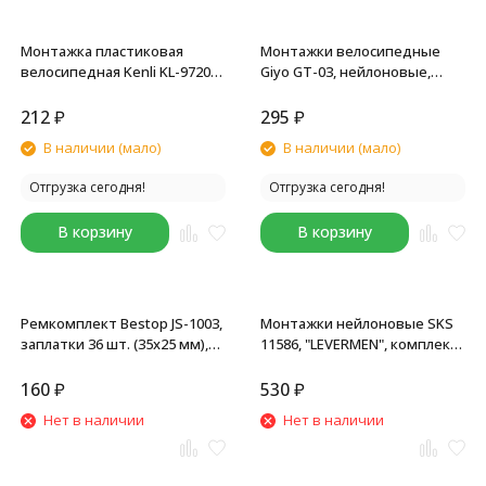
Монтажка пластиковая
Монтажки велосипедные
велосипедная Kenli KL-9720C,
Giyo GT-03, нейлоновые,
набор по 3 шт, большие,
комплект 2 шт, черный
цветные
212
₽
295
₽
В наличии (мало)
В наличии (мало)
Отгрузка сегодня!
Отгрузка сегодня!
В корзину
В корзину
Ремкомплект Bestop JS-1003,
Монтажки нейлоновые SKS
заплатки 36 шт. (35x25 мм),
11586, "LEVERMEN", комплект
клей, черный/оранжевый
3 шт., Германия
160
₽
530
₽
Нет в наличии
Нет в наличии