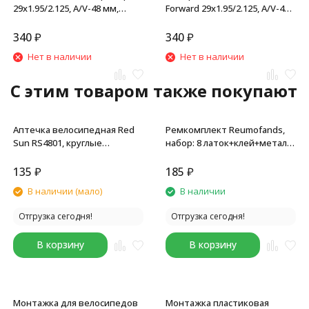
29x1.95/2.125, A/V-48 мм,
Forward 29x1.95/2.125, A/V-48
авто-ниппель, бутиловая
мм, бутиловая, в торг.
резина
упаковке
340
₽
340
₽
Нет в наличии
Нет в наличии
C этим товаром также покупают
Аптечка велосипедная Red
Ремкомплект Reumofands,
Sun RS4801, круглые
набор: 8 латок+клей+метал.
заплатки, 48 шт, клей
шкурка для зачистки
камеры+2 монтировки,
135
₽
185
₽
пластиковая коробочка
В наличии (мало)
В наличии
Отгрузка сегодня!
Отгрузка сегодня!
В корзину
В корзину
Монтажка для велосипедов
Монтажка пластиковая