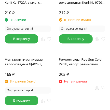
Kenli KL-9720A, сталь, с
велосипедная Kenli KL-9720C,
крючками (3 штуки),
набор по 3 шт, большие,
серебристые
цветные
210
₽
212
₽
В наличии
В наличии (мало)
Отгрузка сегодня!
Отгрузка сегодня!
В корзину
В корзину
Монтажки пластиковые
Ремкомплект Red Sun Cold
велосипедные GJ-023-3,
Patch, набор: резиновый
широкие, комплект 2 шт,
клей, 11 заплаток, наждачка
оранжевый
метал., 3 монтировки
165
₽
205
₽
В наличии (мало)
Нет в наличии
Отгрузка сегодня!
В корзину