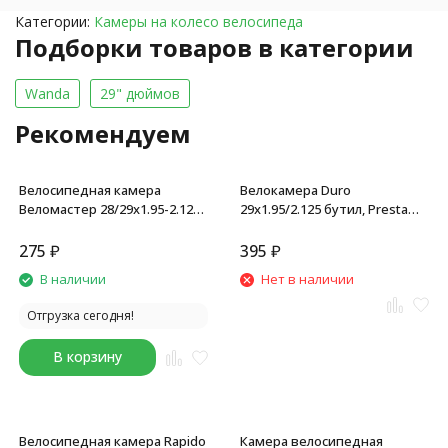
Категории:
Камеры на колесо велосипеда
Подборки товаров в категории
Wanda
29" дюймов
Рекомендуем
Велосипедная камера
Велокамера Duro
Веломастер 28/29x1.95-2.125
29x1.95/2.125 бутил, Presta
(47-622), AV - 48мм, завод
F/V-52 мм, box
SEYOUN, бутил, черный
275
₽
395
₽
В наличии
Нет в наличии
Отгрузка сегодня!
В корзину
Велосипедная камера Rapido
Камера велосипедная