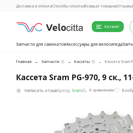
Доставка и оплата
Способы оплаты
Возврат товаров
Отзывы
Каталог
Запчасти для самокатов
Аксессуары для велосипеда
Запч
Главная
Запчасти
Кассеты
Кассета Sram PG
Кассета Sram PG-970, 9 ск., 1
К сравнению
Написать отзыв
В из
Бренд:
Sram