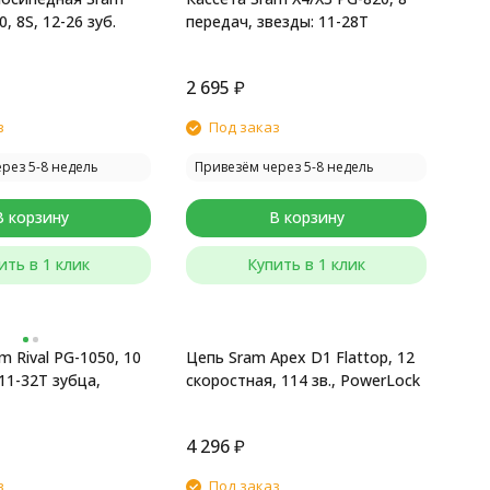
, 8S, 12-26 зуб.
передач, звезды: 11-28T
2 695
₽
з
Под заказ
рез 5-8 недель
Привезём через 5-8 недель
В корзину
В корзину
ить в 1 клик
Купить в 1 клик
m Rival PG-1050, 10
Цепь Sram Apex D1 Flattop, 12
11-32T зубца,
скоростная, 114 зв., PowerLock
4 296
₽
з
Под заказ