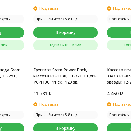
Под заказ
Под зака
недель
Привезём через 5-8 недель
Привезём че
у
В корзину
клик
Купить в 1 клик
Куп
ипеда Sram
Группсэт Sram Power Pack,
Кассета ве
, 11-25T,
кассета PG-1130, 11-32T + цепь
X4/X3 PG-85
PC-1130, 11 ск., 120 зв.
звезды: 12-
11 781
₽
4 450
₽
Под заказ
Под зака
недель
Привезём через 5-8 недель
Привезём че
у
В корзину