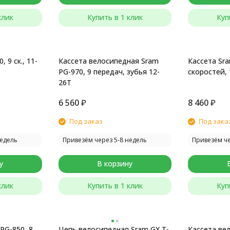
клик
Купить в 1 клик
Куп
 9 ск., 11-
Кассета велосипедная Sram
Кассета Sra
PG-970, 9 передач, зубья 12-
скоростей, 
26T
6 560
₽
8 460
₽
Под заказ
Под зака
недель
Привезём через 5-8 недель
Привезём че
у
В корзину
клик
Купить в 1 клик
Куп
PG-850, 8
Цепь велосипедная Sram GX T-
Кассета ве