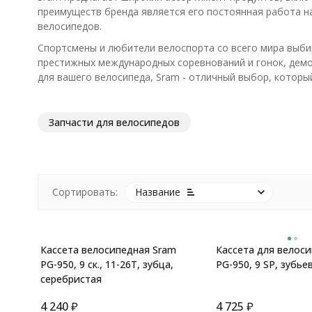
преимуществ бренда является его постоянная работа н
велосипедов.
Спортсмены и любители велоспорта со всего мира выби
престижных международных соревнований и гонок, демо
для вашего велосипеда, Sram - отличный выбор, который
Запчасти для велосипедов
Сортировать:
Название
Кассета велосипедная Sram
Кассета для велос
PG-950, 9 ск., 11-26T, зубца,
PG-950, 9 SP, зубье
серебристая
4 240
₽
4 725
₽