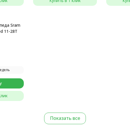
клик
Купить в 1 клик
Куп
ипеда Sram
ed 11-28T
недель
у
клик
Показать все