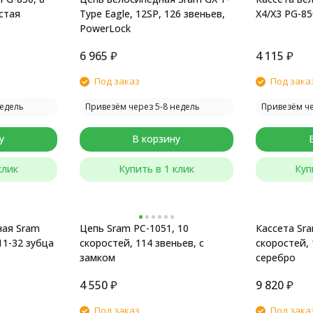
истая
Type Eagle, 12SP, 126 звеньев,
X4/X3 PG-850
PowerLock
6 965
₽
4 115
₽
Под заказ
Под зака
недель
Привезём через 5-8 недель
Привезём че
у
В корзину
клик
Купить в 1 клик
Куп
ная Sram
Цепь Sram PC-1051, 10
Кассета Sra
 11-32 зубца
скоростей, 114 звеньев, с
скоростей, 
замком
серебро
4 550
₽
9 820
₽
Под заказ
Под зака