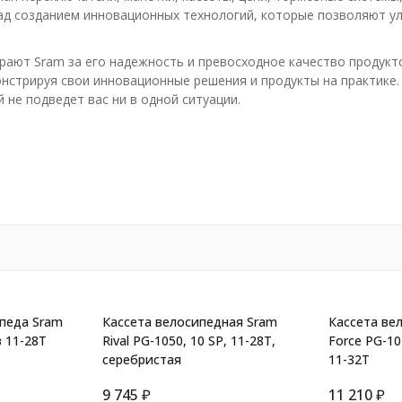
ад созданием инновационных технологий, которые позволяют у
рают Sram за его надежность и превосходное качество продукт
нстрируя свои инновационные решения и продукты на практике.
 не подведет вас ни в одной ситуации.
ипеда Sram
Кассета велосипедная Sram
Кассета ве
в 11-28T
Rival PG-1050, 10 SP, 11-28T,
Force PG-10
серебристая
11-32T
9 745
₽
11 210
₽