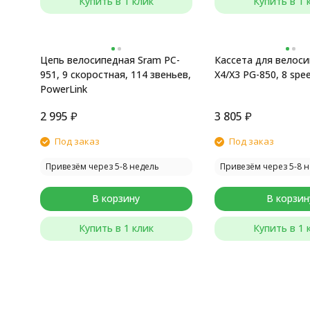
Купить в 1 клик
Купить в 1 
Цепь велосипедная Sram PC-
Кассета для велос
951, 9 скоростная, 114 звеньев,
X4/X3 PG-850, 8 spe
PowerLink
2 995
₽
3 805
₽
Под заказ
Под заказ
Привезём через 5-8 недель
Привезём через 5-8 
В корзину
В корзин
Купить в 1 клик
Купить в 1 