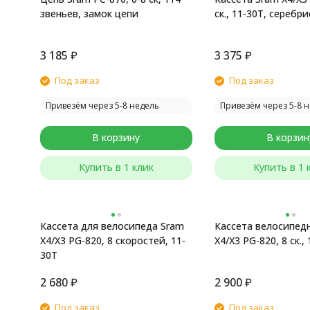
звеньев, замок цепи
ск., 11-30T, серебр
3 185
₽
3 375
₽
Под заказ
Под заказ
Привезём через 5-8 недель
Привезём через 5-8 
В корзину
В корзин
Купить в 1 клик
Купить в 1 
Кассета для велосипеда Sram
Кассета велосипед
X4/X3 PG-820, 8 скоростей, 11-
X4/X3 PG-820, 8 ск.,
30T
2 680
₽
2 900
₽
Под заказ
Под заказ