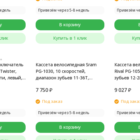
недель
Привезём через 5-8 недель
Привезём че
у
В корзину
клик
Купить в 1 клик
Куп
еключатель
Кассета велосипедная Sram
Кассета ве
wister,
PG-1030, 10 скоростей,
Rival PG-10
ти, левый, с
диапазон зубьев 11-36Т,
зубьев 12-
серебристый
7 750
₽
9 027
₽
Под заказ
Под зака
недель
Привезём через 5-8 недель
Привезём че
у
В корзину