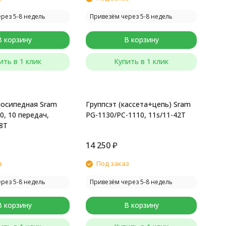
рез 5-8 недель
Привезём через 5-8 недель
В корзину
В корзину
ить в 1 клик
Купить в 1 клик
лосипедная Sram
Группсэт (кассета+цепь) Sram
50, 10 передач,
PG-1130/PC-1110, 11s/11-42T
28T
14 250
₽
з
Под заказ
рез 5-8 недель
Привезём через 5-8 недель
В корзину
В корзину