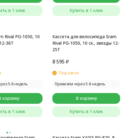
ить в 1 клик
Купить в 1 клик
m Rival PG-1050, 10
Кассета для велосипеда Sram
12-36T
Rival PG-1050, 10 ск., звезды 12-
25T
8 595
₽
з
Под заказ
рез 5-8 недель
Привезём через 5-8 недель
В корзину
В корзину
ить в 1 клик
Купить в 1 клик
лосипедная Sram
Кассета Sram X4/X3 PG-820, 8