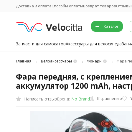
Доставка и оплата
Способы оплаты
Возврат товаров
Отзывы
Каталог
Запчасти для самокатов
Аксессуары для велосипеда
Запч
Главная
Велоаксессуары
Фонари
Фара пе
Фара передняя, с креплением
аккумулятор 1200 mAh, на
К сравнению
Написать отзыв
В
Бренд:
No Brand