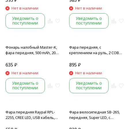
395
₽
985
₽
работы, влагостойкий
ZOOM, IPX3 влагостойкий, 5
Нет в наличии
Нет в наличии
корпус, блистер
режимов освещения, Box
Уведомить о
Уведомить о
поступлении
поступлении
Фонарь налобный Master-K,
Фара передняя, с
фара передняя, 500 mAh, 200
креплением на руль, 2 COB
Lm, IPX4, USB кабель, 3 Вт, 5
LED, фонарь налобный, USB
режима, Box
кабель, аккумулятор 1200
635
₽
895
₽
mAh, настраиваемый ZOOM,
Нет в наличии
Нет в наличии
черный
Уведомить о
Уведомить о
поступлении
поступлении
Фара передняя Raypal RPL-
Фара велосипедная SB-265,
2255, CREE LED, USB кабель,
передняя, Super LED, с
аккумулятор 800 mAh, 300
сигналом 120 дБ., USB кабель,
lumens, 3 режима
аккумулятор 500 mAh, 4