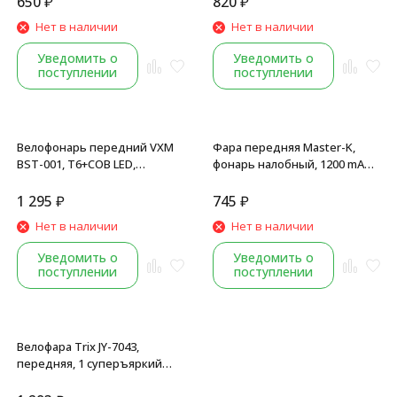
650
₽
820
₽
освещения, черный
режима работы, блистер
Нет в наличии
Нет в наличии
Уведомить о
Уведомить о
поступлении
поступлении
Велофонарь передний VXM
Фара передняя Master-K,
BST-001, T6+COB LED,
фонарь налобный, 1200 mAh,
алюминий, USB кабель,
800 Lm, USB кабель, 4 Вт, 3
аккумулятор,
режима освещения, Black
1 295
₽
745
₽
настраиваемый ZOOM, 5
Нет в наличии
Нет в наличии
режимов работы, Black
Уведомить о
Уведомить о
поступлении
поступлении
Велофара Trix JY-7043,
передняя, 1 суперъяркий
диод 0.5W, 50 lm, 3 режима,