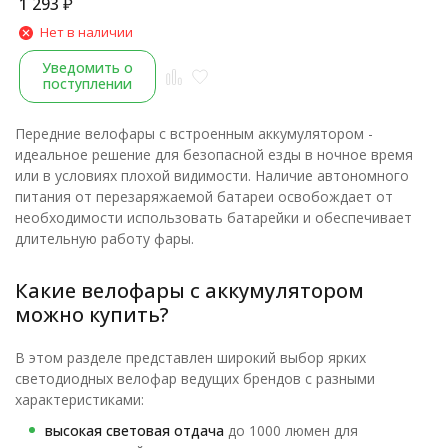
на руль, индикатор зарядки,
1 293
₽
аккумулятор, micro USB, Black
Нет в наличии
Уведомить о
поступлении
Передние велофары с встроенным аккумулятором -
идеальное решение для безопасной езды в ночное время
или в условиях плохой видимости. Наличие автономного
питания от перезаряжаемой батареи освобождает от
необходимости использовать батарейки и обеспечивает
длительную работу фары.
Какие велофары с аккумулятором
можно купить?
В этом разделе представлен широкий выбор ярких
светодиодных велофар ведущих брендов с разными
характеристиками:
высокая световая отдача
до 1000 люмен для