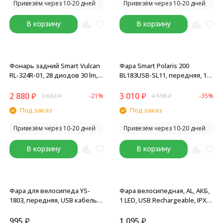
Привезём через 10-20 дней
Привезём через 10-20 дней
В корзину
В корзину
Фонарь задний Smart Vulcan
Фара Smart Polaris 200
RL-324R-01, 28 диодов 30 lm, 2
BL183USB-SL11, передняя, 1
режима, подседельный
Cree диод 200 lm, 3 режима,
штырь/верхнее перо, Li-Pol
крепеж руль 22.4-31.8 мм, Li-
2 880
₽
3 010
₽
3 662
₽
-21%
4 596
₽
-35%
аккумулятор, подзардяка
Pol аккумулятор, подзардяка
Под заказ
Под заказ
mini USB, блистер
mini USB, блистер
Привезём через 10-20 дней
Привезём через 10-20 дней
В корзину
В корзину
Фара для велосипеда YS-
Фара велосипедная, AL, АКБ,
1803, передняя, USB кабель,
1 LED, USB Rechargeable, IPX3,
500 mAh, LED, 600 Lum, 4
регулируемая линза, яркий,
режима работы, алюминий
черный
995
₽
1 095
₽