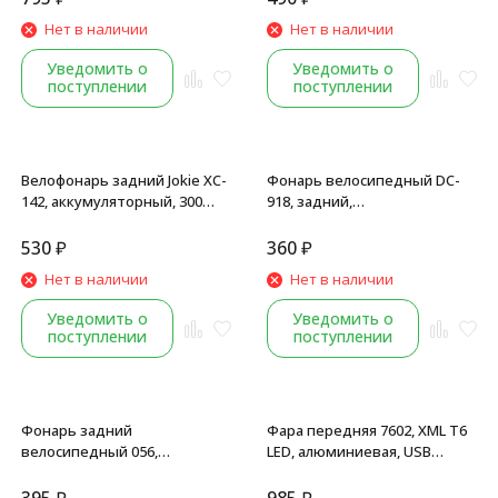
корпус, блистер
Нет в наличии
Нет в наличии
Уведомить о
Уведомить о
поступлении
поступлении
Велофонарь задний Jokie XC-
Фонарь велосипедный DC-
142, аккумуляторный, 300
918, задний,
mAh, LiPo 3.7 V, USB кабель, 3
аккумуляторный, 200 mAh,
LED, Box
USB кабель, LED 50 Lumens, 2
530
₽
360
₽
режима работы,
Нет в наличии
Нет в наличии
герметичный корпус,
блистер
Уведомить о
Уведомить о
поступлении
поступлении
Фонарь задний
Фара передняя 7602, XML T6
велосипедный 056,
LED, алюминиевая, USB
аккумулятор, 220 mAh, USB
кабель, 1200 mAh
кабель, LED 50 Lumens, 4 реж.
аккумулятор, регулируемый