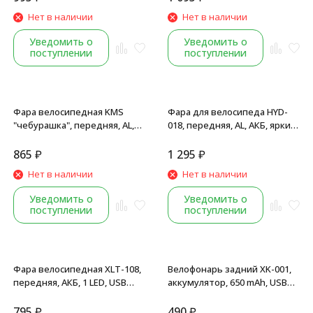
Нет в наличии
Нет в наличии
Уведомить о
Уведомить о
поступлении
поступлении
Фара велосипедная KMS
Фара для велосипеда HYD-
"чебурашка", передняя, AL,
018, передняя, AL, АКБ, яркий
регулируемый фокус (супер
свет, с проблеск. маячками,
яркий свет), проблеск.
USB зарядка, инд. упаковка
865
₽
1 295
₽
маячки с диодн. лентой,
Нет в наличии
Нет в наличии
встр. аккумулятор, USB
кабель
Уведомить о
Уведомить о
поступлении
поступлении
Фара велосипедная XLT-108,
Велофонарь задний XK-001,
передняя, АКБ, 1 LED, USB
аккумулятор, 650 mAh, USB
зарядка, влагозащитная, инд
кабель, LED 120 Lumens,
упак.
водонепроницаемый
795
₽
490
₽