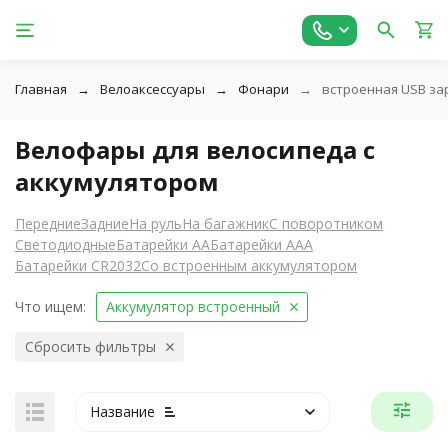
Главная
Велоаксессуары
Фонари
встроенная USB за
Велофары для велосипеда с
аккумулятором
Передние
Задние
На руль
На багажник
С поворотником
Светодиодные
Батарейки АА
Батарейки ААА
Батарейки CR2032
Со встроенным аккумулятором
Что ищем:
Аккумулятор встроенный
Сбросить фильтры
Название