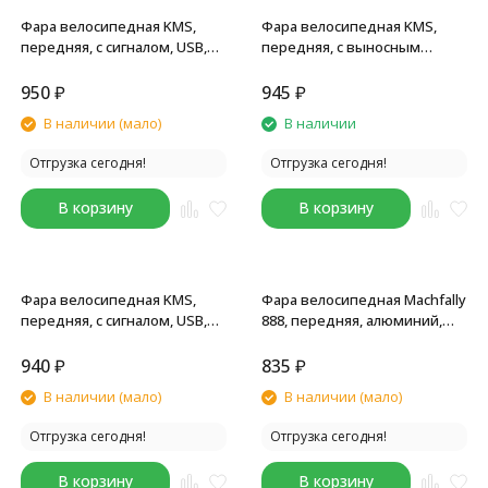
Фара велосипедная KMS,
Фара велосипедная KMS,
передняя, с сигналом, USB,
передняя, с выносным
CREE LED, 250lm/140db, 3
сигналом, USB, CREE LED,
функции, влагозащита,
250lm/140db, 3 функции,
950
₽
945
₽
комплект батареек, зеленый
аккумулятор, комплект
В наличии (мало)
В наличии
батареек, красный
Отгрузка сегодня!
Отгрузка сегодня!
В корзину
В корзину
Фара велосипедная KMS,
Фара велосипедная Machfally
передняя, с сигналом, USB,
888, передняя, алюминий,
CREE LED, 250lm/140db, 3
180 lumens, USB,
функции, влагозащитный, с
аккумулятор, LED, 4 режима,
940
₽
835
₽
батарейками, синий
черный
В наличии (мало)
В наличии (мало)
Отгрузка сегодня!
Отгрузка сегодня!
В корзину
В корзину