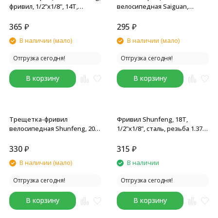
фривил, 1/2"x1/8", 14T,
велосипедная Saiguan,
резьба 1.37", стальная,
фривил, 1/2"x1/8"x18T,
коричневая
резьба 1.37", коричневая
365
₽
295
₽
В наличии (мало)
В наличии (мало)
Отгрузка сегодня!
Отгрузка сегодня!
В корзину
В корзину
Трещетка-фривил
Фривил Shunfeng, 18T,
велосипедная Shunfeng, 20T,
1/2"x1/8", сталь, резьба 1.37",
1/2"X1/8", резьба 1.37",
коричневый
коричневый
330
₽
315
₽
В наличии (мало)
В наличии
Отгрузка сегодня!
Отгрузка сегодня!
В корзину
В корзину