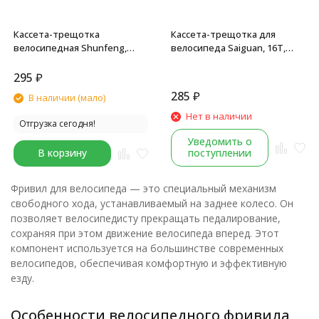
Кассета-трещотка
Кассета-трещотка для
велосипедная Shunfeng,
велосипеда Saiguan, 16T,
фривил, 1/2"x1/8", 16T,
1/2"x1/8", резьба 1.37",
резьба 1.37", сталь,
коричневая
295
₽
коричневый
285
₽
В наличии (мало)
Нет в наличии
Отгрузка сегодня!
Уведомить о
В корзину
поступлении
Фривил для велосипеда — это специальный механизм
свободного хода, устанавливаемый на заднее колесо. Он
позволяет велосипедисту прекращать педалирование,
сохраняя при этом движение велосипеда вперед. Этот
компонент используется на большинстве современных
велосипедов, обеспечивая комфортную и эффективную
езду.
Особенности велосипедного фривила