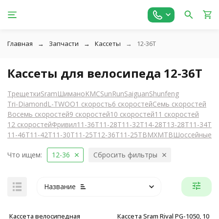
Главная
Запчасти
Кассеты
12-36T
Кассеты для велосипеда 12-36T
Трещетки
Sram
Шимано
KMC
SunRun
Saiguan
Shunfeng
Tri-Diamond
L-TWOO
1 скорость
6 скоростей
Семь скоростей
Восемь скоростей
9 скоростей
10 скоростей
11 скоростей
12 скоростей
Фривил
11-36T
11-28T
11-32T
14-28T
13-28T
11-34T
11-46T
11-42T
11-30T
11-25T
12-36T
11-25T
BMX
MTB
Шоссейные
Что ищем:
12-36
Сбросить фильтры
Название
Кассета велосипедная
Кассета Sram Rival PG-1050, 10