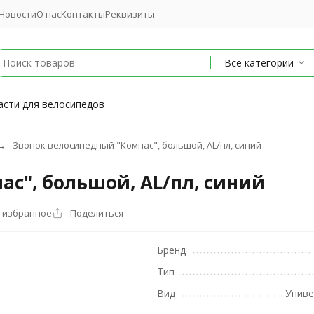
Новости
О нас
Контакты
Реквизиты
Все категории
асти для велосипедов
Звонок велосипедный "Компас", большой, AL/пл, синий
с", большой, AL/пл, синий
 избранное
Поделиться
Бренд
Тип
Вид
Униве