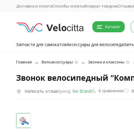
Доставка и оплата
Способы оплаты
Возврат товаров
Отзывы
Каталог
Запчасти для самокатов
Аксессуары для велосипеда
Запч
Главная
Велоаксессуары
Звонки и клаксоны
Звонок велосипедный "Компа
К сравнению
Написать отзыв
В
Бренд:
No Brand