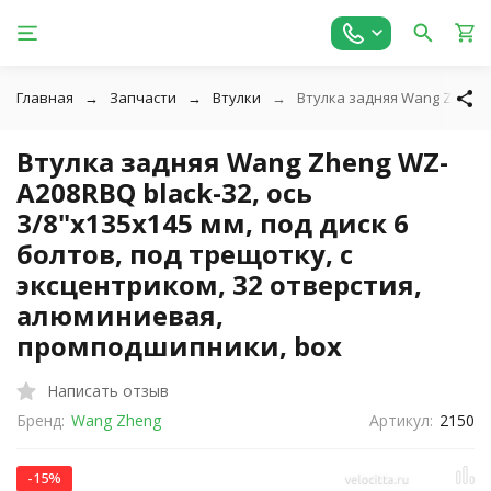
Главная
Запчасти
Втулки
Втулка задняя Wang Zheng W
Втулка задняя Wang Zheng WZ-
A208RBQ black-32, ось
3/8"х135x145 мм, под диск 6
болтов, под трещотку, с
эксцентриком, 32 отверстия,
алюминиевая,
промподшипники, box
Написать отзыв
Бренд:
Wang Zheng
Артикул:
2150
-15%