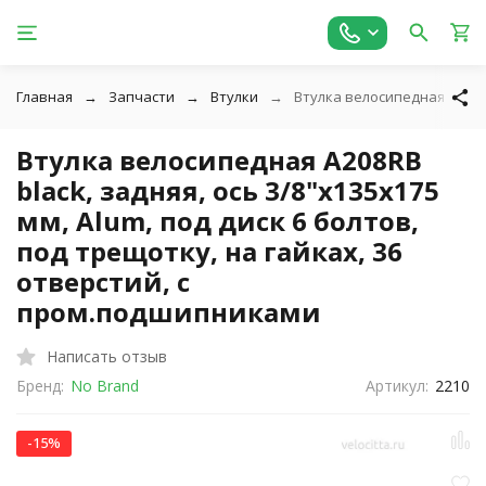
Главная
Запчасти
Втулки
Втулка велосипедная A208RB
Втулка велосипедная A208RB
black, задняя, ось 3/8"х135x175
мм, Alum, под диск 6 болтов,
под трещотку, на гайках, 36
отверстий, с
пром.подшипниками
Написать отзыв
Бренд:
No Brand
Артикул:
2210
-15%