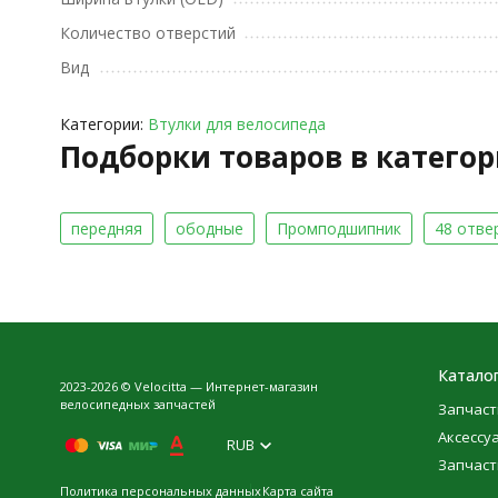
Количество отверстий
Вид
Категории:
Втулки для велосипеда
Подборки товаров в катего
передняя
ободные
Промподшипник
48 отве
Катало
2023-2026 © Velocitta — Интернет-магазин
велосипедных запчастей
Запчаст
Аксессу
RUB
Запчаст
Политика персональных данных
Карта сайта