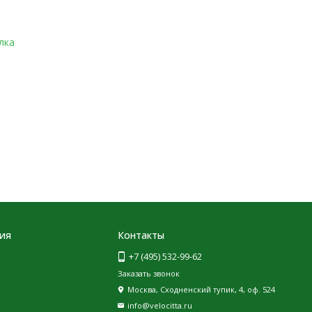
лка
ия
Контакты
+7 (495) 532-99-62
Заказать звонок
Москва, Сходненский тупик, 4, оф. 524
info@velocitta.ru