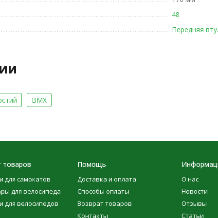
48
Передняя вту
рии
рстий
BMX
г товаров
Помощь
Информац
и для самокатов
Доставка и оплата
О нас
ары для велосипеда
Способы оплаты
Новости
и для велосипедов
Возврат товаров
Отзывы
Контакты
Статьи