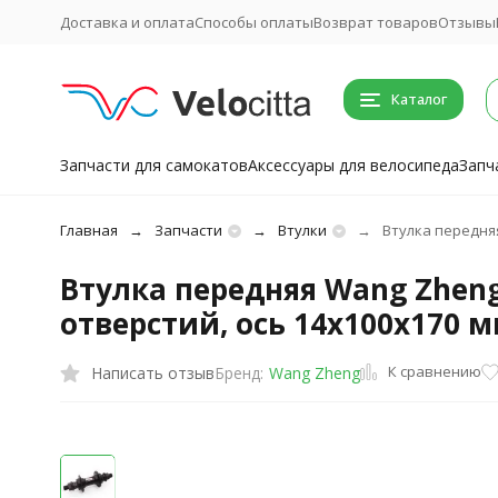
Доставка и оплата
Способы оплаты
Возврат товаров
Отзывы
Каталог
Запчасти для самокатов
Аксессуары для велосипеда
Запч
Главная
Запчасти
Втулки
Втулка передняя
Втулка передняя Wang Zheng 
отверстий, ось 14х100x170 
К сравнению
Написать отзыв
Бренд:
Wang Zheng