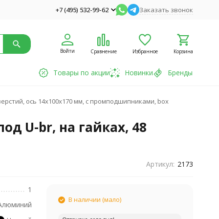
+7 (495) 532-99-62
Заказать звонок
Войти
Сравнение
Избранное
Корзина
Товары по акции
Новинки
Бренды
тверстий, ось 14х100x170 мм, с промподшипниками, box
од U-br, на гайках, 48
Артикул:
2173
1
В наличии (мало)
Алюминий