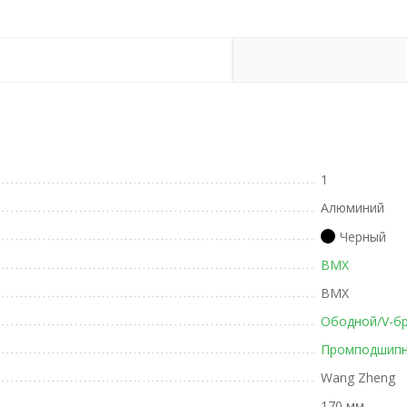
1
Алюминий
Черный
BMX
BMX
Ободной/V-б
Промподшипн
Wang Zheng
170 мм