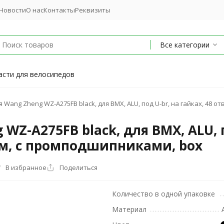
Новости
О нас
Контакты
Реквизиты
Все категории
асти для велосипедов
 Wang Zheng WZ-A275FB black, для BMX, ALU, под U-br, на гайках, 48 о
WZ-A275FB black, для BMX, ALU, п
мм, с промподшипниками, box
В избранное
Поделиться
Количество в одной упаковке
Материал