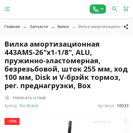
Главная
Запчасти
Вилки
Вилка амортизационная 443AM
Вилка амортизационная
443AMS-26"х1-1/8", ALU,
пружинно-эластомерная,
безрезьбовой, шток 255 мм, ход
100 мм, Disk и V-брэйк тормоз,
рег. преднагрузки, Box
Написать отзыв
Бренд:
No Brand
Артикул:
10033
-10%