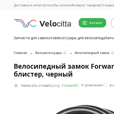
Доставка и оплата
Способы оплаты
Возврат товаров
Отзывы
Каталог
Запчасти для самокатов
Аксессуары для велосипеда
Запч
Главная
Велоаксессуары
Велосипедный замок
Велосипедный замок Forward
блистер, черный
К сравнению
Написать отзыв
В 
Бренд:
Forward