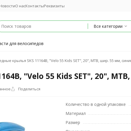
Новости
О нас
Контакты
Реквизиты
Все категории
асти для велосипедов
дные крылья SKS 11164B, "Velo 55 Kids SET", 20", MTB, шир. 55 мм, сини
4B, "Velo 55 Kids SET", 20", MTB
анное
Поделиться
Количество в одной упаковке
Материал
Размер