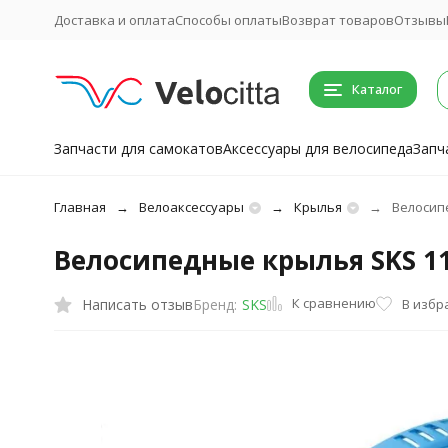
Доставка и оплата
Способы оплаты
Возврат товаров
Отзывы
Каталог
Запчасти для самокатов
Аксессуары для велосипеда
Запч
Главная
Велоаксессуары
Крылья
Велосипе
Велосипедные крылья SKS 1116
К сравнению
Написать отзыв
В избр
Бренд:
SKS