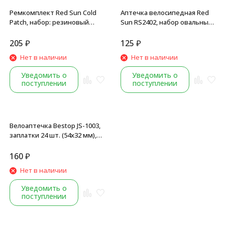
Ремкомплект Red Sun Cold
Аптечка велосипедная Red
Patch, набор: резиновый
Sun RS2402, набор овальных
клей, 11 заплаток, наждачка
латок, 42 мм, 24 шт, клей
метал., 3 монтировки
205
₽
125
₽
Нет в наличии
Нет в наличии
Уведомить о
Уведомить о
поступлении
поступлении
Велоаптечка Bestop JS-1003,
заплатки 24 шт. (54x32 мм),
клей, картонная коробка
160
₽
Нет в наличии
Уведомить о
поступлении