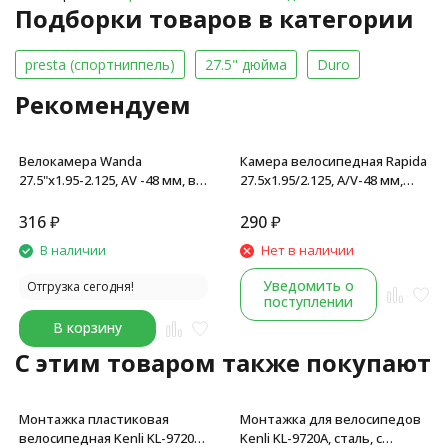
Подборки товаров в категории
presta (спортниппель)
27.5" дюйма
Duro
Рекомендуем
Велокамера Wanda
Камера велосипедная Rapida
27.5"x1.95-2.125, AV -48 мм, в
27.5x1.95/2.125, A/V-48 мм,
торговой упаковке
авто-ниппель, бутил
316
₽
290
₽
В наличии
Нет в наличии
Уведомить о
Отгрузка сегодня!
поступлении
В корзину
C этим товаром также покупают
Монтажка пластиковая
Монтажка для велосипедов
велосипедная Kenli KL-9720C,
Kenli KL-9720A, сталь, с