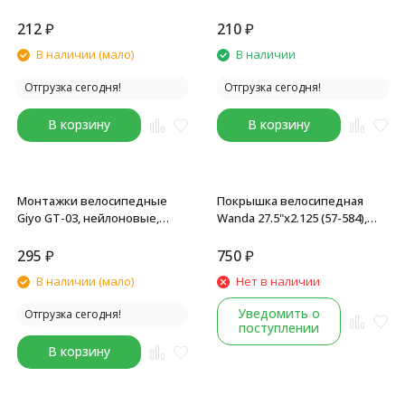
набор по 3 шт, большие,
крючками (3 штуки),
цветные
серебристые
212
₽
210
₽
В наличии (мало)
В наличии
Отгрузка сегодня!
Отгрузка сегодня!
В корзину
В корзину
Монтажки велосипедные
Покрышка велосипедная
Giyo GT-03, нейлоновые,
Wanda 27.5"х2.125 (57-584),
комплект 2 шт, черный
P1197, MTB, черный
295
₽
750
₽
В наличии (мало)
Нет в наличии
Уведомить о
Отгрузка сегодня!
поступлении
В корзину