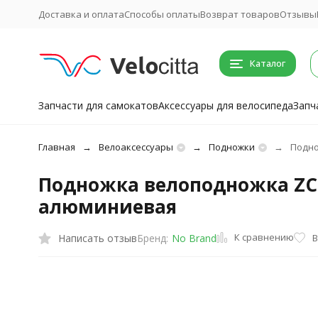
Доставка и оплата
Способы оплаты
Возврат товаров
Отзывы
Каталог
Запчасти для самокатов
Аксессуары для велосипеда
Запч
Главная
Велоаксессуары
Подножки
Подно
Подножка велоподножка ZC-1
алюминиевая
К сравнению
Написать отзыв
В
Бренд:
No Brand