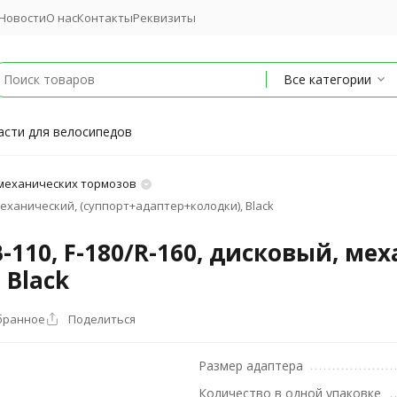
Новости
О нас
Контакты
Реквизиты
Все категории
асти для велосипедов
 механических тормозов
 механический, (суппорт+адаптер+колодки), Black
-110, F-180/R-160, дисковый, ме
 Black
бранное
Поделиться
Размер адаптера
Количество в одной упаковке