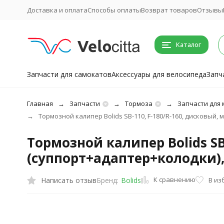
Доставка и оплата
Способы оплаты
Возврат товаров
Отзывы
Каталог
Запчасти для самокатов
Аксессуары для велосипеда
Запч
Главная
Запчасти
Тормоза
Запчасти для
Тормозной калипер Bolids SB-110, F-180/R-160, дисковый,
Тормозной калипер Bolids SB
(суппорт+адаптер+колодки),
К сравнению
Написать отзыв
В из
Бренд:
Bolids