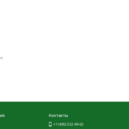
юч
ия
Контакты
+7 (495) 532-99-62