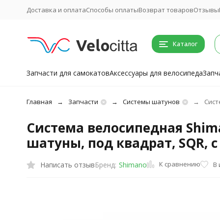
Доставка и оплата
Способы оплаты
Возврат товаров
Отзывы
Каталог
Запчасти для самокатов
Аксессуары для велосипеда
Запч
Главная
Запчасти
Системы шатунов
Сист
Система велосипедная Shima
шатуны, под квадрат, SQR, с
К сравнению
Написать отзыв
В
Бренд:
Shimano