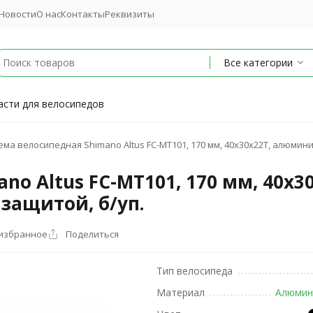
Новости
О нас
Контакты
Реквизиты
Все категории
асти для велосипедов
ема велосипедная Shimano Altus FC-MT101, 170 мм, 40х30х22T, алюмини
no Altus FC-MT101, 170 мм, 40х
 защитой, б/уп.
 избранное
Поделиться
Тип велосипеда
Материал
Алюмин