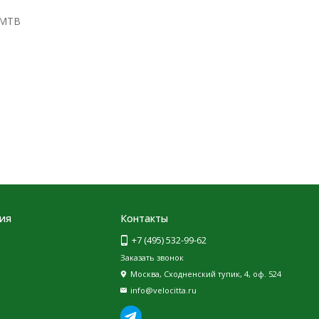
 MTB
ия
Контакты
+7 (495) 532-99-62
Заказать звонок
Москва, Сходненский тупик, 4, оф. 524
info@velocitta.ru