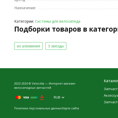
Назначение
Категории:
Системы для велосипеда
Подборки товаров в катего
из алюминия
3 звезды
Катало
2023-2026 © Velocitta — Интернет-магазин
велосипедных запчастей
Запчаст
Аксессу
RUB
Запчаст
Политика персональных данных
Карта сайта