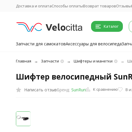
Доставка и оплата
Способы оплаты
Возврат товаров
Отзывы
Каталог
Запчасти для самокатов
Аксессуары для велосипеда
Запч
Главная
Запчасти
Шифтеры и манетки
Ши
Шифтер велосипедный SunRun
К сравнению
Написать отзыв
В 
Бренд:
SunRun