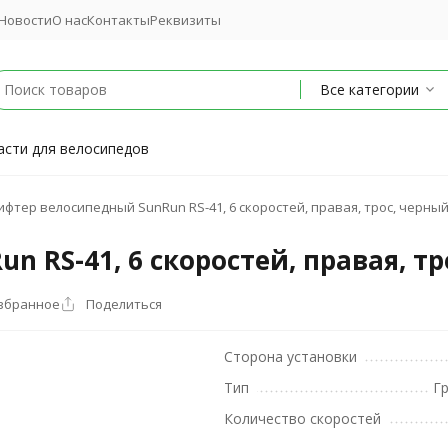
Новости
О нас
Контакты
Реквизиты
Все категории
асти для велосипедов
фтер велосипедный SunRun RS-41, 6 скоростей, правая, трос, черны
 RS-41, 6 скоростей, правая, тр
избранное
Поделиться
Сторона установки
Тип
Г
Количество скоростей