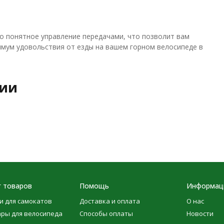
о понятное управление передачами, что позволит вам
имум удовольствия от езды на вашем горном велосипеде в
рии
г товаров
Помощь
Информац
и для самокатов
Доставка и оплата
О нас
ары для велосипеда
Способы оплаты
Новости