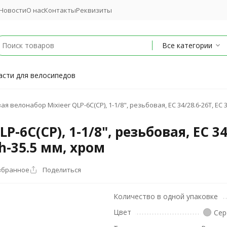
Новости
О нас
Контакты
Реквизиты
Все категории
асти для велосипедов
ая велонабор Mixieer QLP-6C(CP), 1-1/8", резьбовая, EC 34/28.6-26T, EC 
-6C(CP), 1-1/8", резьбовая, EC 34/
h-35.5 мм, хром
збранное
Поделиться
Количество в одной упаковке
Цвет
Сер