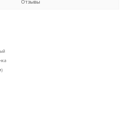
Отзывы
ый
нка
м)