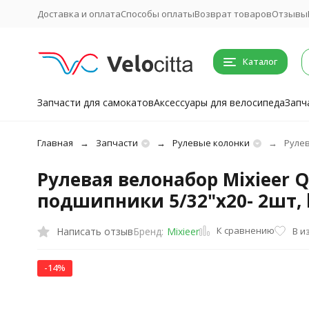
Доставка и оплата
Способы оплаты
Возврат товаров
Отзывы
Каталог
Запчасти для самокатов
Аксессуары для велосипеда
Запч
Главная
Запчасти
Рулевые колонки
Рулев
Рулевая велонабор Mixieer QLP
подшипники 5/32"x20- 2шт, 
К сравнению
Написать отзыв
В и
Бренд:
Mixieer
-14%