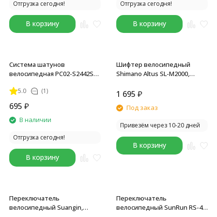
Отгрузка сегодня!
Отгрузка сегодня!
В корзину
В корзину
Система шатунов
Шифтер велосипедный
велосипедная PC02-S2442SG-
Shimano Altus SL-M2000,
2, 26" D-EDх3, 24/34/42T, 170
триггер, левый, 3 скорости,
5.0
(1)
мм, под квадрат, с защитой,
без уп.
1 695
₽
сталь, черный
695
₽
Под заказ
В наличии
Привезём через 10-20 дней
Отгрузка сегодня!
В корзину
В корзину
Переключатель
Переключатель
велосипедный Suangin,
велосипедный SunRun RS-41,
левый, 3 скорости, для ST-
грипшифт, 3 скорости,