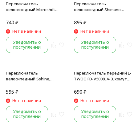
Переключатель
Переключатель
велосипедный Microshift
велосипедный Shimano
Mezzo FD-M20, передний,
Tourney FD-TY510, передний,
хомут адаптер 31.8-34.9 мм,
хомут 34.9/31.8, угол 66-69°,
740
₽
895
₽
угол 66-69°, универсал. тяга
42T, универсальная тяга, б/
Нет в наличии
Нет в наличии
уп.
Уведомить о
Уведомить о
поступлении
поступлении
Переключатель
Переключатель передний L-
велосипедный Sshine,
TWOO FD-V5008, A-3, хомут
передний, универсальная
31.8-34.9 мм, угол 66-69°,
тяга, хомут 28.6/31.8 мм, 48T
универсал. тяга, рамка
595
₽
690
₽
верхняя
Нет в наличии
Нет в наличии
Уведомить о
Уведомить о
поступлении
поступлении