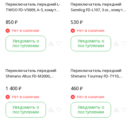
Переключатель передний L-
Переключатель передний
TWOO FD-V5009, A-5, хомут
Semilog FD-L107, 3 ск., хомут
31.8-34.9 мм, угол 66-69°,
28.6-31.8 мм, 42T,
универсальная тяга, рамка
универсальная тяга, Index
850
₽
530
₽
нижняя
Нет в наличии
Нет в наличии
Уведомить о
Уведомить о
поступлении
поступлении
Переключатель передний
Переключатель передний
Shimano Altus FD-M2000,
Shimano Tourney FD-TY10,
HyperDrive, хомут 28.6-34.9
31.8 мм, 42Т, угол 64-69°,
мм, 42T, угол 66-69°,
верхняя тяга, торг. уп.
1 400
₽
460
₽
универсальная тяга, б/уп.
Нет в наличии
Нет в наличии
Уведомить о
Уведомить о
поступлении
поступлении