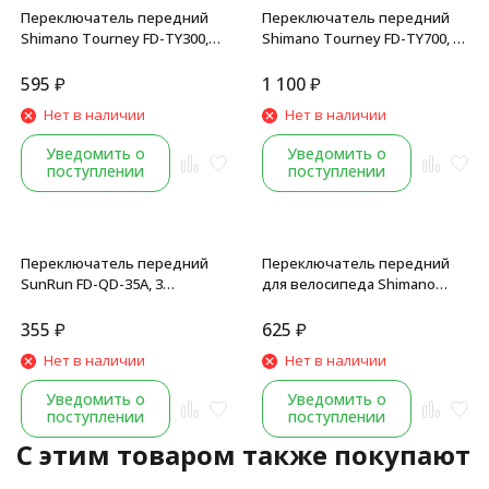
Переключатель передний
Переключатель передний
Shimano Tourney FD-TY300,
Shimano Tourney FD-TY700, 3
31.8 мм, 42T, верхняя тяга,
ск. для 7/8 ск., хомут 34.9/31.8,
без упаковки
угол 63-66°, 42T,
595
₽
1 100
₽
универсальная тяга, б/уп.
Нет в наличии
Нет в наличии
Уведомить о
Уведомить о
поступлении
поступлении
Переключатель передний
Переключатель передний
SunRun FD-QD-35A, 3
для велосипеда Shimano
скорости, хомут 31.8 мм, 42T,
Tourney FD-TZ510, хомут 31.8
верхняя тяга
мм, 48T, верхняя тяга,
355
₽
625
₽
черный
Нет в наличии
Нет в наличии
Уведомить о
Уведомить о
поступлении
поступлении
C этим товаром также покупают