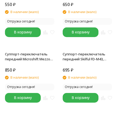
42T
универсальная тяга, 42T
550
₽
650
₽
В наличии (мало)
В наличии (мало)
Отгрузка сегодня!
Отгрузка сегодня!
В корзину
В корзину
Суппорт-переключатель
Суппорт-переключатель
передний Microshift Mezzo
передний Skilful FD-M43,
FD-M22, посадка 28.6-34.9 мм,
хомут 31.8-34.9 мм, 42T,
универсальная тяга
универсальная тяга
850
₽
695
₽
В наличии (мало)
В наличии (мало)
Отгрузка сегодня!
Отгрузка сегодня!
В корзину
В корзину