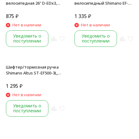
велосипедная 26" D-EDх3,
велосипедный Shimano EF-
24/34/42T, сталь, 170 мм, под
41, левый, 3 ск.,
квадрат, с защитой, черный
шифтер+тормозная ручка,
875
₽
1 335
₽
трос 1800 мм
Нет в наличии
Нет в наличии
Уведомить о
Уведомить о
поступлении
поступлении
Шифтер/тормозная ручка
Shimano Altus ST-EF500-3L,
левый, 3 speed,
комбинированная, без
1 295
₽
упаковки
Нет в наличии
Уведомить о
поступлении