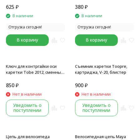
EF500, шифтер+тормозная
левый, черный
625
₽
380
₽
ручка, черный
В наличии
В наличии
Отгрузка сегодня!
Отгрузка сегодня!
В корзину
В корзину
Ключ для контргайки оси
Съемник каретки Toopre,
каретки Tobe 2012, сменные
картриджа, V-20, блистер
флажки и регулируемые
штифты для тяжелых
850
₽
900
₽
условий эксплуатации,
Нет в наличии
Нет в наличии
B806015
Уведомить о
Уведомить о
поступлении
поступлении
Цепь для велосипеда
Велосипедная цепь Maya