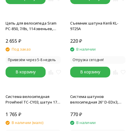
Цепь для велосипеда Sram
Съемник шатуна Kenli KL-
PC-850, 7/8s, 114 звеньев,
9725A
замок цепи
2 655
₽
220
₽
Под заказ
В наличии
Привезём через 5-8 недель
Отгрузка сегодня!
В корзину
В корзину
Система велосипедная
Система шатунов
Prowheel TC-CY03, шатун 175
велосипедная 26" D-EDх3,
мм, 42/32/22T, под квадрат,
сталь, 24/34/42,170 мм, под
алюминиевый, без защиты
квадрат, с защитой, черный
1 765
₽
770
₽
В наличии (мало)
В наличии