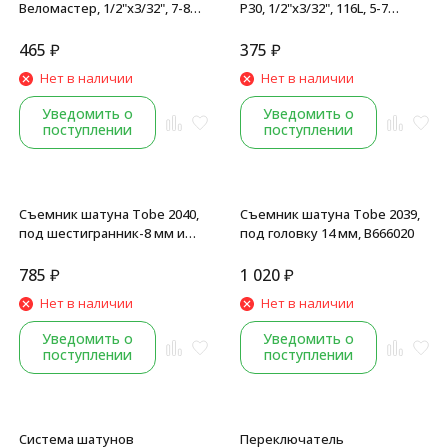
Веломастер, 1/2"x3/32", 7-8
Р30, 1/2"x3/32", 116L, 5-7
скоростей, 116 звеньев, без
скоростей, с замком
замка
465
₽
375
₽
Нет в наличии
Нет в наличии
Уведомить о
Уведомить о
поступлении
поступлении
Съемник шатуна Tobe 2040,
Съемник шатуна Tobe 2039,
под шестигранник-8 мм и
под головку 14 мм, B666020
ключ-15 мм, B666015
785
₽
1 020
₽
Нет в наличии
Нет в наличии
Уведомить о
Уведомить о
поступлении
поступлении
Система шатунов
Переключатель