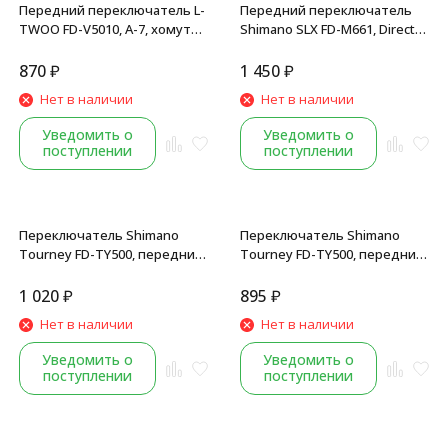
Передний переключатель L-
Передний переключатель
TWOO FD-V5010, A-7, хомут
Shimano SLX FD-M661, Direct
31.8-34.9 мм, угол 66-69°,
mount, хомут 28.6-34.9 мм,
универсал. тяга, рамка
44T, угол 66-69°,
870
₽
1 450
₽
верхняя
универсальная тяга, торг. уп.
Нет в наличии
Нет в наличии
Уведомить о
Уведомить о
поступлении
поступлении
Переключатель Shimano
Переключатель Shimano
Tourney FD-TY500, передний,
Tourney FD-TY500, передний,
хомут 34.9/31.8, угол 66-69°,
хомут: 34.9/31.8, угол 66-69°,
42T, универсальная тяга,
42T, универсальная тяга, без
1 020
₽
895
₽
инд. упаковка
уп.
Нет в наличии
Нет в наличии
Уведомить о
Уведомить о
поступлении
поступлении