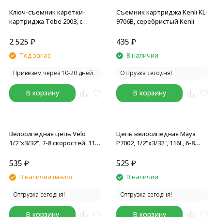
Ключ-съемник каретки-
Съемник картриджа Kenli KL-
картриджа Tobe 2003, с
9706B, серебристый Kenli
центральным штифтом,
B146070
2 525
₽
435
₽
Под заказ
В наличии
Привезём через 10-20 дней
Отгрузка сегодня!
В корзину
В корзину
Велосипедная цепь Velo
Цепь велосипедная Maya
1/2"x3/32", 7-8 скоростей, 116
Р7002, 1/2"x3/32", 116L, 6-8
звеньев, с замком
скоростей, с замком, торг.
уп.
535
₽
525
₽
В наличии (мало)
В наличии
Отгрузка сегодня!
Отгрузка сегодня!
В корзину
В корзину