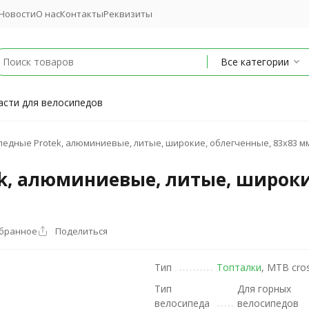
Новости
О нас
Контакты
Реквизиты
Все категории
асти для велосипедов
едные Protek, алюминиевые, литые, широкие, облегченные, 83x83 м
k, алюминиевые, литые, широкие
збранное
Поделиться
Тип
Топталки
, MTB cros
Тип
Для горных
велосипеда
велосипедов