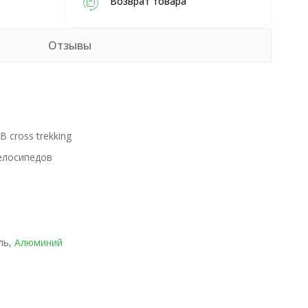
Возврат товара
Отзывы
B cross trekking
елосипедов
ль,
Алюминий