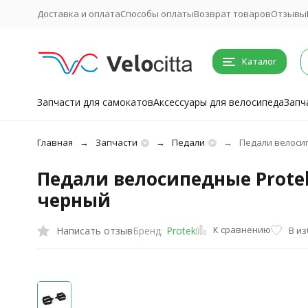
Доставка и оплата
Способы оплаты
Возврат товаров
Отзывы
Каталог
Запчасти для самокатов
Аксессуары для велосипеда
Запч
Главная
Запчасти
Педали
Педали велосип
Педали велосипедные Prote
черный
К сравнению
Написать отзыв
В и
Бренд:
Protek