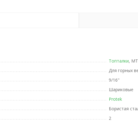
Топталки
, MT
Для горных в
9/16"
Шариковые
Protek
Бористая ста
2