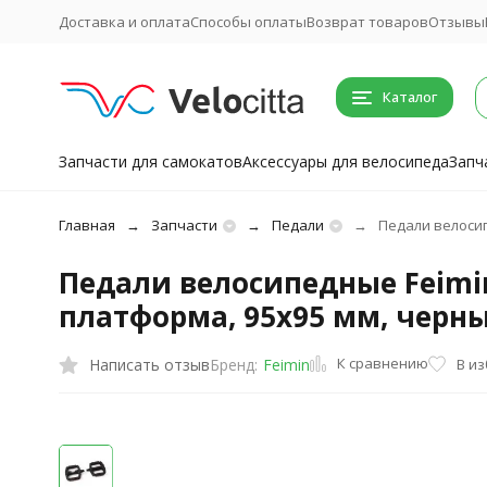
Доставка и оплата
Способы оплаты
Возврат товаров
Отзывы
Каталог
Запчасти для самокатов
Аксессуары для велосипеда
Запч
Главная
Запчасти
Педали
Педали велосип
Педали велосипедные Feimin
платформа, 95x95 мм, черн
К сравнению
Написать отзыв
В и
Бренд:
Feimin