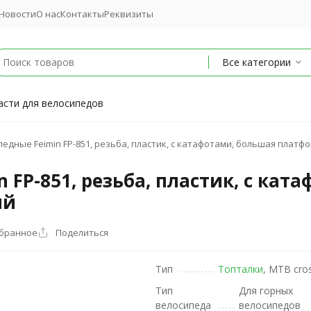
Новости
О нас
Контакты
Реквизиты
Все категории
асти для велосипедов
едные Feimin FP-851, резьба, пластик, с катафотами, большая платфо
 FP-851, резьба, пластик, с кат
ый
збранное
Поделиться
Тип
Топталки
, MTB cros
Тип
Для горных
велосипеда
велосипедов