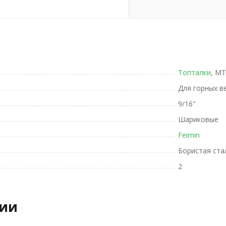
Топталки
, MT
Для горных в
9/16"
Шариковые
Feimin
Бористая ста
2
рии