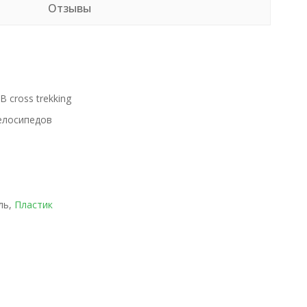
Отзывы
B cross trekking
елосипедов
ль,
Пластик