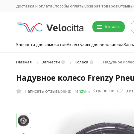
Доставка и оплата
Способы оплаты
Возврат товаров
Отзывы
Каталог
Запчасти для самокатов
Аксессуары для велосипеда
Запч
Главная
Запчасти
Колеса
Надувное колесо
Надувное колесо Frenzy Pneu
К сравнению
Написать отзыв
В и
Бренд:
Frenzy