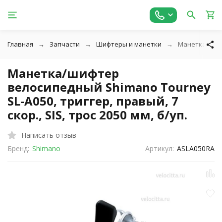
Главная
Запчасти
Шифтеры и манетки
Манетка/шифте
Манетка/шифтер
велосипедный Shimano Tourney
SL-A050, триггер, правый, 7
скор., SIS, трос 2050 мм, б/уп.
Написать отзыв
Бренд:
Shimano
Артикул:
ASLA050RA