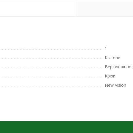
1
К стене
Вертикально
Крюк
New Vision