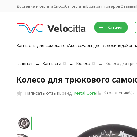
Доставка и оплата
Способы оплаты
Возврат товаров
Отзывы
Каталог
Запчасти для самокатов
Аксессуары для велосипеда
Запч
Главная
Запчасти
Колеса
Колесо для трюк
Колесо для трюкового самок
К сравнению
Написать отзыв
Бренд:
Metal Core