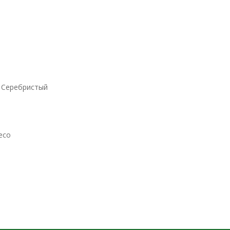
Серебристый
есо