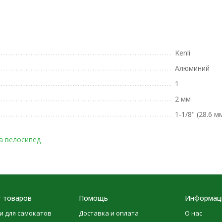
Kenli
Алюминий
1
2 мм
1-1/8" (28.6 м
а велосипед
г товаров
Помощь
Информац
и для самокатов
Доставка и оплата
О нас