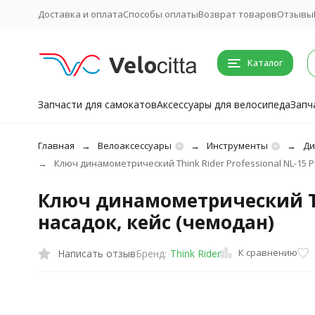
Доставка и оплата
Способы оплаты
Возврат товаров
Отзывы
Каталог
Запчасти для самокатов
Аксессуары для велосипеда
Запч
Главная
Велоаксессуары
Инструменты
Ди
Ключ динамометрический Think Rider Professional NL-15 P
Ключ динамометрический Thi
насадок, кейс (чемодан)
К сравнению
Написать отзыв
Бренд:
Think Rider