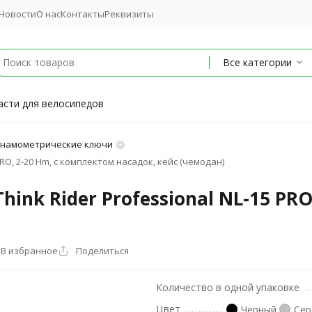
Новости
О нас
Контакты
Реквизиты
Все категории
асти для велосипедов
намометрические ключи
RO, 2-20 Hm, с комплектом насадок, кейс (чемодан)
nk Rider Professional NL-15 PRO
В избранное
Поделиться
Количество в одной упаковке
Цвет
Черный
Сер