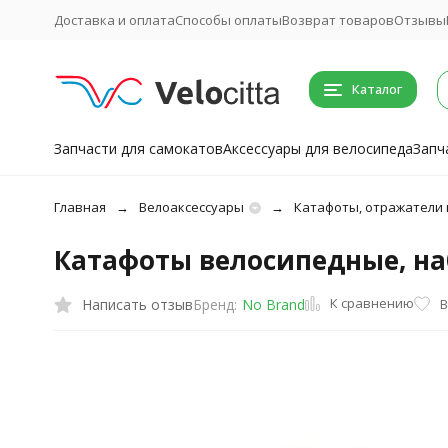
Доставка и оплата
Способы оплаты
Возврат товаров
Отзывы
Каталог
Запчасти для самокатов
Аксессуары для велосипеда
Запч
Главная
Велоаксессуары
Катафоты, отражатели 
Катафоты велосипедные, наб
К сравнению
Написать отзыв
В
Бренд:
No Brand