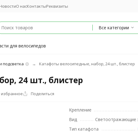
Новости
О нас
Контакты
Реквизиты
Все категории
асти для велосипедов
и подсветка
Катафоты велосипедные, набор, 24 шт., блистер
ор, 24 шт., блистер
 избранное
Поделиться
Крепление
Вид
Светоотражающие 
Тип катафота