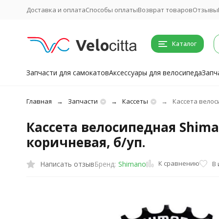
Доставка и оплата
Способы оплаты
Возврат товаров
Отзывы
Каталог
Запчасти для самокатов
Аксессуары для велосипеда
Запч
Главная
Запчасти
Кассеты
Кассета велоси
Кассета велосипедная Shimano
коричневая, б/уп.
К сравнению
Написать отзыв
В
Бренд:
Shimano