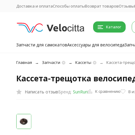
Доставка и оплата
Способы оплаты
Возврат товаров
Отзывы
Каталог
Запчасти для самокатов
Аксессуары для велосипеда
Запч
Главная
Запчасти
Кассеты
Кассета-трещот
Кассета-трещотка велосипедн
К сравнению
Написать отзыв
В 
Бренд:
SunRun