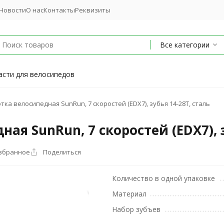
Новости
О нас
Контакты
Реквизиты
Все категории
асти для велосипедов
ка велосипедная SunRun, 7 скоростей (EDX7), зубья 14-28T, сталь
ая SunRun, 7 скоростей (EDX7), з
избранное
Поделиться
Количество в одной упаковке
Материал
Набор зубъев