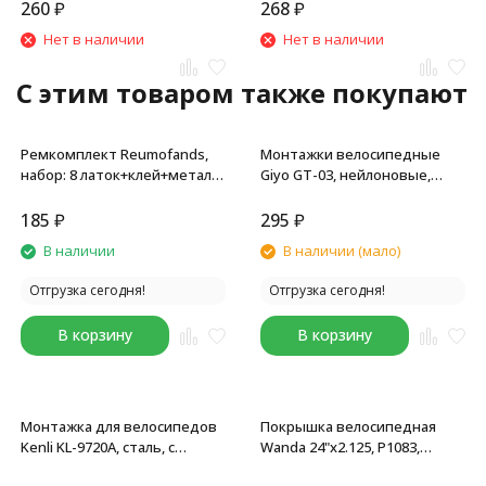
260
₽
268
₽
Нет в наличии
Нет в наличии
C этим товаром также покупают
Ремкомплект Reumofands,
Монтажки велосипедные
набор: 8 латок+клей+метал.
Giyo GT-03, нейлоновые,
шкурка для зачистки
комплект 2 шт, черный
камеры+2 монтировки,
185
₽
295
₽
пластиковая коробочка
В наличии
В наличии (мало)
Отгрузка сегодня!
Отгрузка сегодня!
В корзину
В корзину
Монтажка для велосипедов
Покрышка велосипедная
Kenli KL-9720A, сталь, с
Wanda 24"х2.125, P1083,
крючками (3 штуки),
черный