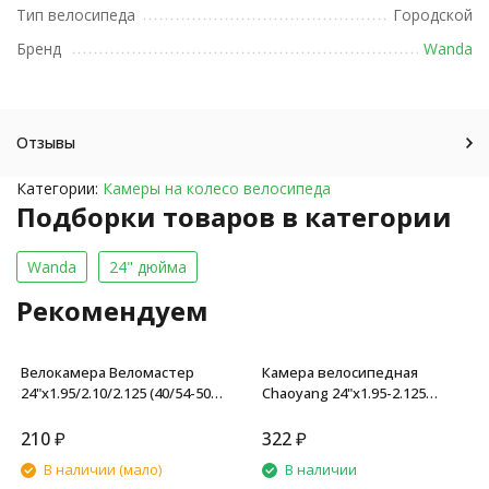
Тип велосипеда
Городской
Бренд
Wanda
Отзывы
Категории:
Камеры на колесо велосипеда
Подборки товаров в категории
Wanda
24" дюйма
Рекомендуем
Велокамера Веломастер
Камера велосипедная
24"x1.95/2.10/2.125 (40/54-507)
Chaoyang 24"x1.95-2.125
AV, завод SEYOUN, A/V 33 мм,
(50/54-507), ниппель (AV) -48
картонная коробка
мм
210
₽
322
₽
В наличии (мало)
В наличии