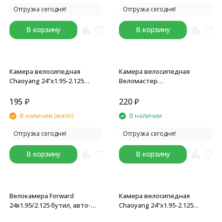
Отгрузка сегодня!
Отгрузка сегодня!
В корзину
В корзину
Камера велосипедная
Камера велосипедная
Chaoyang 24"x1.95-2.125
Веломастер
(50/54-507), ниппель AV 24.5
24x1.95/2.10/2.125 (40/54-507),
мм, бутиловая
AV -48 мм, SEYOUN,
195
₽
220
₽
инд.упаковка
В наличии (мало)
В наличии
Отгрузка сегодня!
Отгрузка сегодня!
В корзину
В корзину
Велокамера Forward
Камера велосипедная
24x1.95/2.125 бутил, авто-
Chaoyang 24"x1.95-2.125
ниппель, AV, (Wanda)
(50/54-507), AV 33 мм