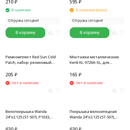
серебристые
210
₽
595
₽
В наличии
В наличии (мало)
Отгрузка сегодня!
Отгрузка сегодня!
В корзину
В корзину
Ремкомплект Red Sun Cold
Монтажки металлические
Patch, набор: резиновый
Kenli KL-9720A-SL, для
клей, 11 заплаток, наждачка
велосипедов, набор 3 шт,
метал., 3 монтировки
черный
205
₽
165
₽
Нет в наличии
Нет в наличии
Велопокрышка Wanda
Покрышка велосипедная
24"х2.125 (57-507), P1033,
Wanda 24"х2.125 (57-507),
черная
P1001, черный
630
₽
630
₽